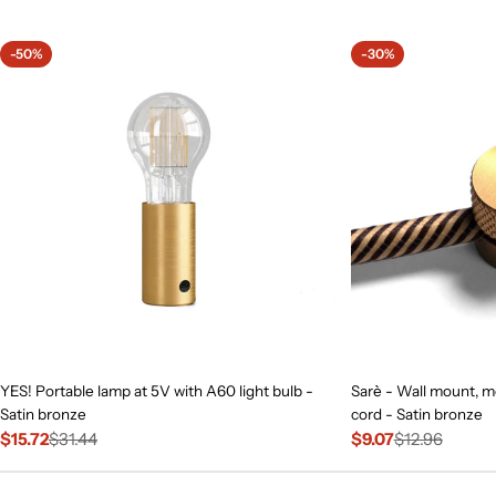
price
-50%
-30%
YES! Portable lamp at 5V with A60 light bulb -
Sarè - Wall mount, me
Satin bronze
cord - Satin bronze
$15.72
$31.44
$9.07
$12.96
Sale
Regular
Sale
Regular
price
price
price
price