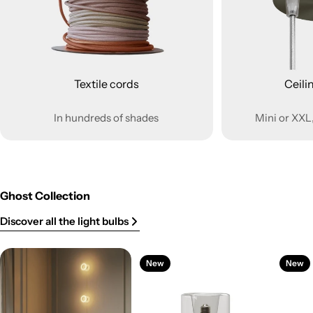
Textile cords
Ceili
In hundreds of shades
Mini or XXL,
Ghost Collection
Discover all the light bulbs
New
New