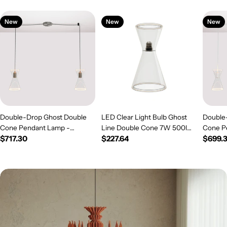
New
New
New
Double-Drop Ghost Double
LED Clear Light Bulb Ghost
Double
Cone Pendant Lamp -
Line Double Cone 7W 500lm
Cone P
Regular
$717.30
Regular
$227.64
Regul
$699.
Brushed Titanium
E26 120V 2200K Dimmable -
White
price
G08
price
price