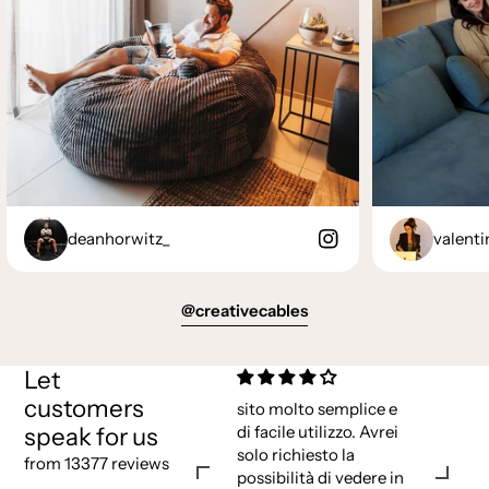
deanhorwitz_
valenti
@creativecables
Let
customers
sito molto semplice e
speak for us
di facile utilizzo. Avrei
solo richiesto la
from 13377 reviews
possibilità di vedere in