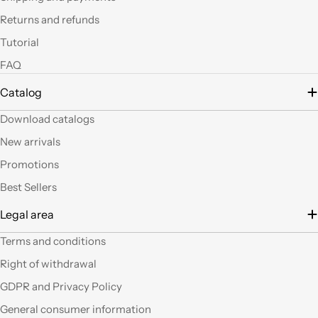
led si possono fare
Returns and refunds
tante belle cose, tutte
uniche nel suo genere.
Tutorial
La merce El sempre
FAQ
arrivata in breve
tempo e ben protetta.
Catalog
..Mi piacerebbe
visitare il nuovo
Download catalogs
negozio di Milano.
Sicuramente vedendo
New arrivals
altro articoli mi verrà
Promotions
in mente qualche altro
lavoretto.Sarticolo per
Best Sellers
me dura ad uscire dal
Legal area
negozio a mani
vuote.Bravi contenute
Terms and conditions
così. Ciao
Right of withdrawal
Ho acquistato alcuni
GDPR and Privacy Policy
prodotti (rosoni, fili di
General consumer information
tessuto e paralumi di