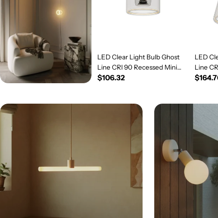
LED Clear Light Bulb Ghost
LED Cle
Line CRI 90 Recessed Mini
Line C
Regular
$106.32
Regul
$164.7
Donut 5.5W 450Lm E26 120V
5.5W 4
2200K Dimmable - G03
price
Dimmab
price