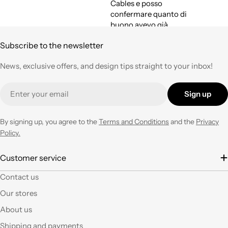
Cables e posso
confermare quanto di
buono avevo già
espresso a suo tempo.
Subscribe to the newsletter
Qualità,
professionalità e
News, exclusive offers, and design tips straight to your inbox!
velocità nell'evasione
degli ordini ad un
Email
prezzo corretto !
Sign up
Tornerò su questo
negozio ogni volta che
ne avrò necessità con
By signing up, you agree to the
Terms and Conditions
and the
Privacy
entusiasmo.
Policy.
È la seconda volta che
Customer service
acquisto e il materiale
Contact us
a mio parere ha un
ottimo rapporto
Our stores
qualità prezzo.Se si ha
About us
fantasia oggi grazie a
questi articoli e le luci
Shipping and payments