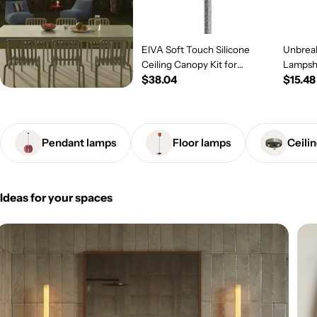
EIVA Soft Touch Silicone
Unbreak
Ceiling Canopy Kit for
Lampsh
Regular
$38.04
Regul
$15.48
Outdoor IP65 - Modulair
System - Salmon
price
price
Pendant lamps
Floor lamps
Ceili
Ideas for your spaces