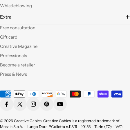
filo), prodotti davvero
Whistleblowing
belli che fanno una
gran figura, arrivati nei
Extra
tempi stabiliti e ben
confezionati. Facili da
Free consultation
"costruire" e da
Gift card
montare, ne comprerò
sicuramente altri. Ma
Creative Magazine
perchè non aprite un
Professionals
corner anche a Roma?
Become a retailer
Qualità eccellente,ho
Press & News
provato molti dei
vostri prodotti e sono
pienamente
Payment
soddisfatta sia per la
methods
qualità appunto ma
Facebook
X (Twitter)
Instagram
Pinterest
YouTube
non da meno per la
bellezza !
Consigliatissimo !
© 2026
Creative Cables
. Creative Cables is a registered trademark of
Grazie!
Mosaic S.p.A. - Lungo Dora P.Colletta n.113/9 - 10153 - Turin (TO) - VAT: