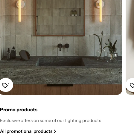
1
Promo products
Fermaluce Esse14 Wall or Ceiling Mount for S14d LED
Exclusive offers on some of our lighting products
Light Bulb - White
All promotional products
Regular
From $52.20