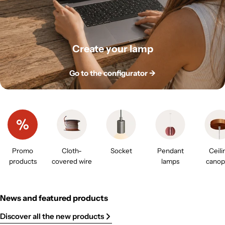
Create your lamp
Go to the configurator ->
Promo
Cloth-
Socket
Pendant
Ceili
products
covered wire
lamps
canop
News and featured products
Discover all the new products