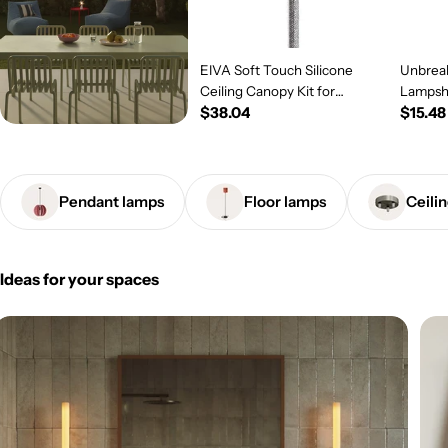
EIVA Soft Touch Silicone
Unbreak
Ceiling Canopy Kit for
Lampsh
Regular
$38.04
Regul
$15.48
Outdoor IP65 - Modulair
System - Salmon
price
price
Pendant lamps
Floor lamps
Ceili
Ideas for your spaces