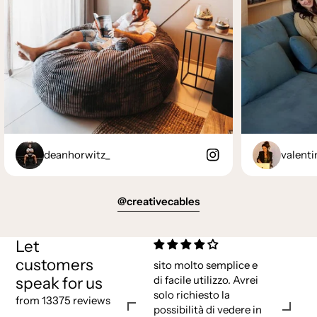
deanhorwitz_
valenti
@creativecables
Let
customers
sito molto semplice e
speak for us
di facile utilizzo. Avrei
solo richiesto la
from 13375 reviews
possibilità di vedere in