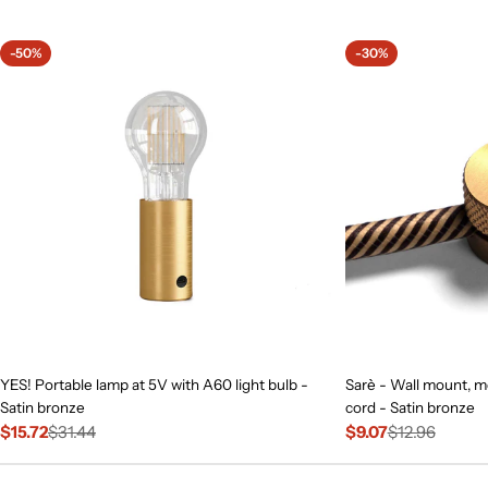
price
-50%
-30%
YES! Portable lamp at 5V with A60 light bulb -
Sarè - Wall mount, me
Satin bronze
cord - Satin bronze
$15.72
$31.44
$9.07
$12.96
Sale
Regular
Sale
Regular
price
price
price
price