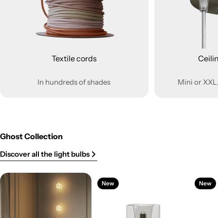
Textile cords
Ceili
In hundreds of shades
Mini or XXL,
Ghost Collection
Discover all the light bulbs
New
New