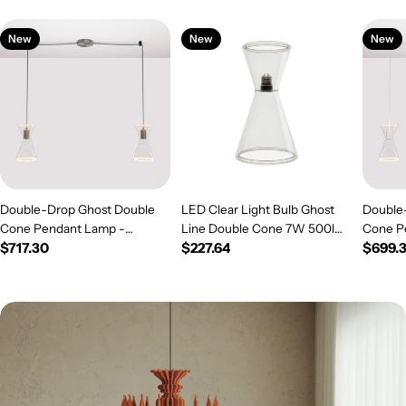
New
New
New
Double-Drop Ghost Double
LED Clear Light Bulb Ghost
Double
Cone Pendant Lamp -
Line Double Cone 7W 500lm
Cone P
Regular
$717.30
Regular
$227.64
Regul
$699.
Brushed Titanium
E26 120V 2200K Dimmable -
White
price
G08
price
price