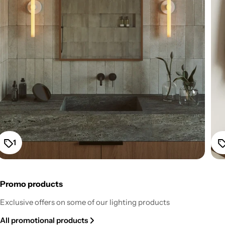
1
Promo products
Fermaluce Esse14 Wall or Ceiling Mount for S14d LED
Exclusive offers on some of our lighting products
Light Bulb - White
All promotional products
Regular
From $52.20