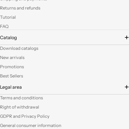
led si possono fare
Returns and refunds
tante belle cose, tutte
uniche nel suo genere.
Tutorial
La merce El sempre
FAQ
arrivata in breve
tempo e ben protetta.
Catalog
..Mi piacerebbe
visitare il nuovo
Download catalogs
negozio di Milano.
Sicuramente vedendo
New arrivals
altro articoli mi verrà
Promotions
in mente qualche altro
lavoretto.Sarticolo per
Best Sellers
me dura ad uscire dal
Legal area
negozio a mani
vuote.Bravi contenute
Terms and conditions
così. Ciao
Right of withdrawal
Ho acquistato alcuni
GDPR and Privacy Policy
prodotti (rosoni, fili di
General consumer information
tessuto e paralumi di