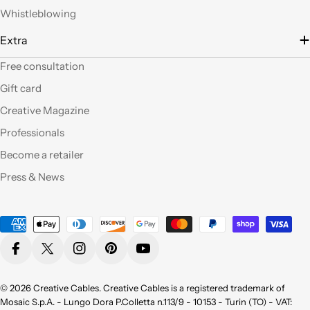
filo), prodotti davvero
Whistleblowing
belli che fanno una
gran figura, arrivati nei
Extra
tempi stabiliti e ben
confezionati. Facili da
Free consultation
"costruire" e da
Gift card
montare, ne comprerò
sicuramente altri. Ma
Creative Magazine
perchè non aprite un
Professionals
corner anche a Roma?
Become a retailer
Qualità eccellente,ho
Press & News
provato molti dei
vostri prodotti e sono
pienamente
Payment
soddisfatta sia per la
methods
qualità appunto ma
Facebook
X (Twitter)
Instagram
Pinterest
YouTube
non da meno per la
bellezza !
Consigliatissimo !
© 2026
Creative Cables
. Creative Cables is a registered trademark of
Grazie!
Mosaic S.p.A. - Lungo Dora P.Colletta n.113/9 - 10153 - Turin (TO) - VAT: