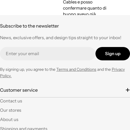
Cables e posso
confermare quanto di
buono avevo già
espresso a suo tempo.
Subscribe to the newsletter
Qualità,
professionalità e
News, exclusive offers, and design tips straight to your inbox!
velocità nell'evasione
degli ordini ad un
Email
prezzo corretto !
Sign up
Tornerò su questo
negozio ogni volta che
ne avrò necessità con
By signing up, you agree to the
Terms and Conditions
and the
Privacy
entusiasmo.
Policy.
È la seconda volta che
Customer service
acquisto e il materiale
Contact us
a mio parere ha un
ottimo rapporto
Our stores
qualità prezzo.Se si ha
About us
fantasia oggi grazie a
questi articoli e le luci
Shipping and payments