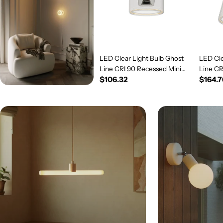
LED Clear Light Bulb Ghost
LED Cle
Line CRI 90 Recessed Mini
Line C
Regular
$106.32
Regul
$164.7
Donut 5.5W 450Lm E26 120V
5.5W 4
2200K Dimmable - G03
price
Dimmab
price