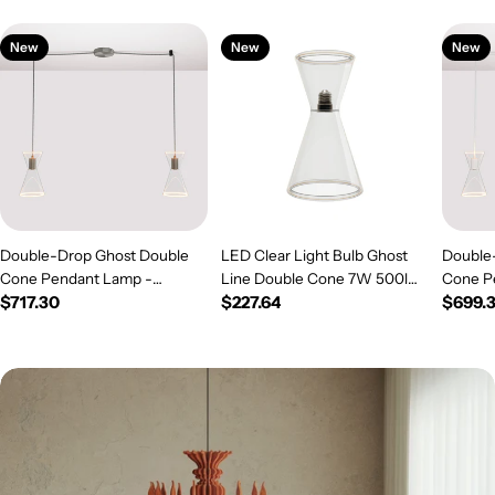
New
New
New
Double-Drop Ghost Double
LED Clear Light Bulb Ghost
Double
Cone Pendant Lamp -
Line Double Cone 7W 500lm
Cone P
Regular
$717.30
Regular
$227.64
Regul
$699.
Brushed Titanium
E26 120V 2200K Dimmable -
White
price
G08
price
price