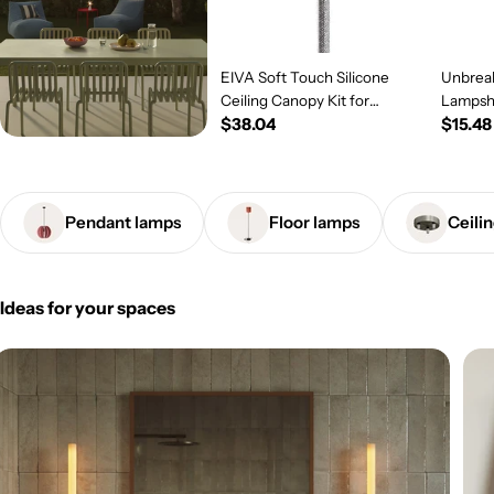
EIVA Soft Touch Silicone
Unbreak
Ceiling Canopy Kit for
Lampsh
Regular
$38.04
Regul
$15.48
Outdoor IP65 - Modulair
System - Salmon
price
price
Pendant lamps
Floor lamps
Ceili
Ideas for your spaces