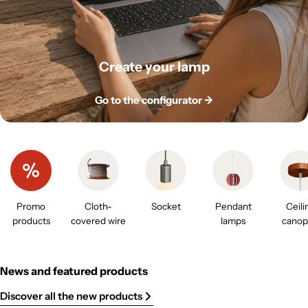
Create your lamp
Go to the configurator ->
Promo
Cloth-
Socket
Pendant
Ceili
products
covered wire
lamps
canop
News and featured products
Discover all the new products