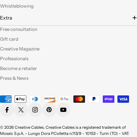
filo), prodotti davvero
Whistleblowing
belli che fanno una
gran figura, arrivati nei
Extra
tempi stabiliti e ben
confezionati. Facili da
Free consultation
"costruire" e da
Gift card
montare, ne comprerò
sicuramente altri. Ma
Creative Magazine
perchè non aprite un
Professionals
corner anche a Roma?
Become a retailer
Qualità eccellente,ho
Press & News
provato molti dei
vostri prodotti e sono
pienamente
Payment
soddisfatta sia per la
methods
qualità appunto ma
Facebook
X (Twitter)
Instagram
Pinterest
YouTube
non da meno per la
bellezza !
Consigliatissimo !
© 2026
Creative Cables
. Creative Cables is a registered trademark of
Grazie!
Mosaic S.p.A. - Lungo Dora P.Colletta n.113/9 - 10153 - Turin (TO) - VAT: