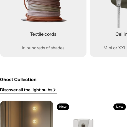
Textile cords
Ceili
In hundreds of shades
Mini or XXL,
Ghost Collection
Discover all the light bulbs
New
New