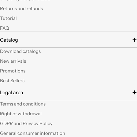
led si possono fare
Returns and refunds
tante belle cose, tutte
uniche nel suo genere.
Tutorial
La merce El sempre
FAQ
arrivata in breve
tempo e ben protetta.
Catalog
..Mi piacerebbe
visitare il nuovo
Download catalogs
negozio di Milano.
Sicuramente vedendo
New arrivals
altro articoli mi verrà
Promotions
in mente qualche altro
lavoretto.Sarticolo per
Best Sellers
me dura ad uscire dal
Legal area
negozio a mani
vuote.Bravi contenute
Terms and conditions
così. Ciao
Right of withdrawal
Ho acquistato alcuni
GDPR and Privacy Policy
prodotti (rosoni, fili di
General consumer information
tessuto e paralumi di