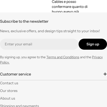
Cables e posso
confermare quanto di
buono avevo già
espresso a suo tempo.
Subscribe to the newsletter
Qualità,
professionalità e
News, exclusive offers, and design tips straight to your inbox!
velocità nell'evasione
degli ordini ad un
Email
prezzo corretto !
Sign up
Tornerò su questo
negozio ogni volta che
ne avrò necessità con
By signing up, you agree to the
Terms and Conditions
and the
Privacy
entusiasmo.
Policy.
È la seconda volta che
Customer service
acquisto e il materiale
Contact us
a mio parere ha un
ottimo rapporto
Our stores
qualità prezzo.Se si ha
About us
fantasia oggi grazie a
questi articoli e le luci
Shipping and payments