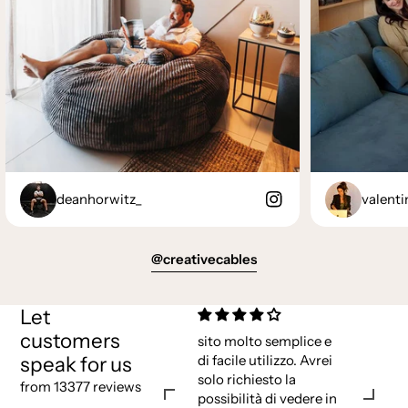
deanhorwitz_
valenti
@creativecables
Let
customers
sito molto semplice e
speak for us
di facile utilizzo. Avrei
solo richiesto la
from 13377 reviews
possibilità di vedere in