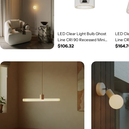
LED Clear Light Bulb Ghost
LED Cle
Line CRI 90 Recessed Mini
Line C
Regular
$106.32
Regul
$164.7
Donut 5.5W 450Lm E26 120V
5.5W 4
2200K Dimmable - G03
price
Dimmab
price