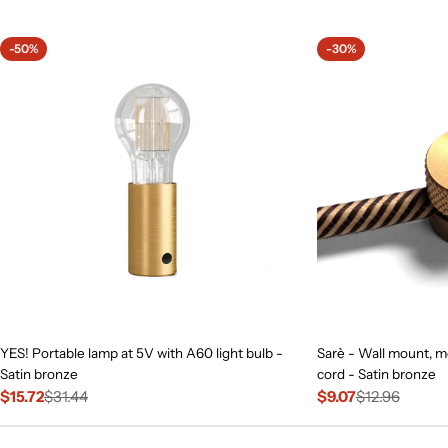
price
-50%
-30%
YES! Portable lamp at 5V with A60 light bulb -
Sarè - Wall mount, me
Satin bronze
cord - Satin bronze
$15.72
$31.44
$9.07
$12.96
Sale
Regular
Sale
Regular
price
price
price
price