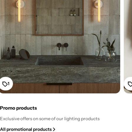
1
Promo products
Fermaluce Esse14 Wall or Ceiling Mount for S14d LED
Exclusive offers on some of our lighting products
Light Bulb - White
All promotional products
Regular
From $52.20