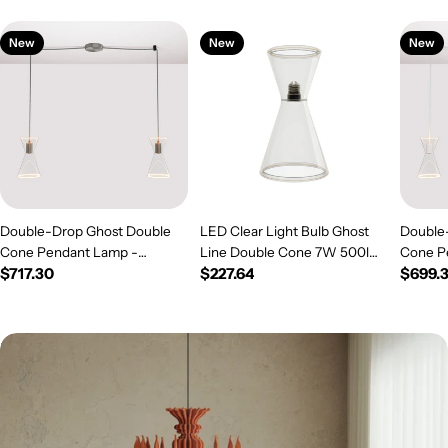
New
New
New
Double-Drop Ghost Double
LED Clear Light Bulb Ghost
Double
Cone Pendant Lamp -
Line Double Cone 7W 500lm
Cone P
Regular
$717.30
Regular
$227.64
Regul
$699.
Brushed Titanium
E26 120V 2200K Dimmable -
White
price
G08
price
price