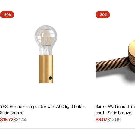
price
-50%
-30%
YES! Portable lamp at 5V with A60 light bulb -
Sarè - Wall mount, me
Satin bronze
cord - Satin bronze
$15.72
$31.44
$9.07
$12.96
Sale
Regular
Sale
Regular
price
price
price
price