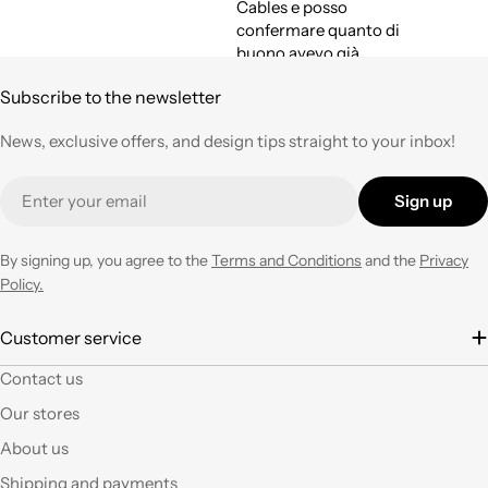
Cables e posso
confermare quanto di
buono avevo già
espresso a suo tempo.
Subscribe to the newsletter
Qualità,
professionalità e
News, exclusive offers, and design tips straight to your inbox!
velocità nell'evasione
degli ordini ad un
Email
prezzo corretto !
Sign up
Tornerò su questo
negozio ogni volta che
ne avrò necessità con
By signing up, you agree to the
Terms and Conditions
and the
Privacy
entusiasmo.
Policy.
È la seconda volta che
Customer service
acquisto e il materiale
Contact us
a mio parere ha un
ottimo rapporto
Our stores
qualità prezzo.Se si ha
About us
fantasia oggi grazie a
questi articoli e le luci
Shipping and payments