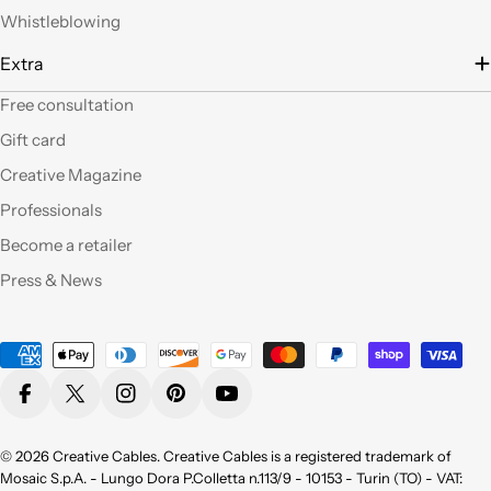
filo), prodotti davvero
Whistleblowing
belli che fanno una
gran figura, arrivati nei
Extra
tempi stabiliti e ben
confezionati. Facili da
Free consultation
"costruire" e da
Gift card
montare, ne comprerò
sicuramente altri. Ma
Creative Magazine
perchè non aprite un
Professionals
corner anche a Roma?
Become a retailer
Qualità eccellente,ho
Press & News
provato molti dei
vostri prodotti e sono
pienamente
Payment
soddisfatta sia per la
methods
qualità appunto ma
Facebook
X (Twitter)
Instagram
Pinterest
YouTube
non da meno per la
bellezza !
Consigliatissimo !
© 2026
Creative Cables
. Creative Cables is a registered trademark of
Grazie!
Mosaic S.p.A. - Lungo Dora P.Colletta n.113/9 - 10153 - Turin (TO) - VAT: