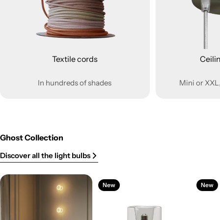
Textile cords
Ceili
In hundreds of shades
Mini or XXL,
Ghost Collection
Discover all the light bulbs
New
New