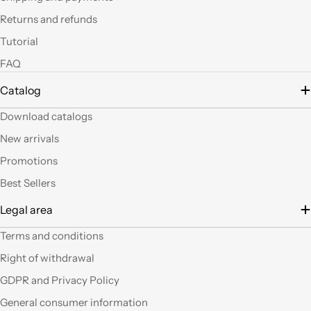
led si possono fare
Returns and refunds
tante belle cose, tutte
uniche nel suo genere.
Tutorial
La merce El sempre
FAQ
arrivata in breve
tempo e ben protetta.
Catalog
..Mi piacerebbe
visitare il nuovo
Download catalogs
negozio di Milano.
Sicuramente vedendo
New arrivals
altro articoli mi verrà
Promotions
in mente qualche altro
lavoretto.Sarticolo per
Best Sellers
me dura ad uscire dal
Legal area
negozio a mani
vuote.Bravi contenute
Terms and conditions
così. Ciao
Right of withdrawal
Ho acquistato alcuni
GDPR and Privacy Policy
prodotti (rosoni, fili di
General consumer information
tessuto e paralumi di