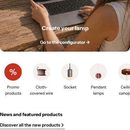
Create your lamp
Go to the configurator ->
Promo
Cloth-
Socket
Pendant
Ceili
products
covered wire
lamps
canop
News and featured products
Discover all the new products