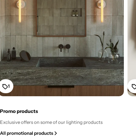
1
Promo products
Fermaluce Esse14 Wall or Ceiling Mount for S14d LED
Exclusive offers on some of our lighting products
Light Bulb - White
All promotional products
Regular
From $52.20