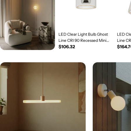
LED Clear Light Bulb Ghost
LED Cle
Line CRI 90 Recessed Mini
Line C
Regular
$106.32
Regul
$164.7
Donut 5.5W 450Lm E26 120V
5.5W 4
2200K Dimmable - G03
price
Dimmab
price