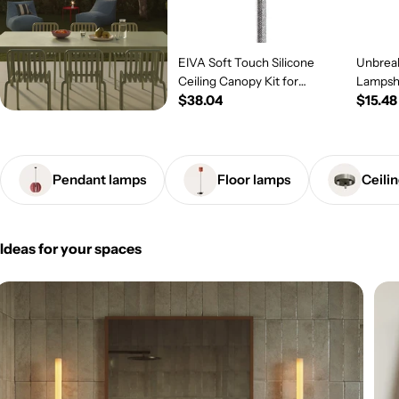
EIVA Soft Touch Silicone
Unbreak
Ceiling Canopy Kit for
Lampsh
Regular
$38.04
Regul
$15.48
Outdoor IP65 - Modulair
System - Salmon
price
price
Pendant lamps
Floor lamps
Ceili
Ideas for your spaces