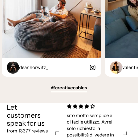
deanhorwitz_
valenti
@creativecables
Let
customers
sito molto semplice e
speak for us
di facile utilizzo. Avrei
solo richiesto la
from 13377 reviews
possibilità di vedere in