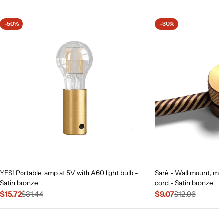
price
-50%
-30%
YES! Portable lamp at 5V with A60 light bulb -
Sarè - Wall mount, me
Satin bronze
cord - Satin bronze
$15.72
$31.44
$9.07
$12.96
Sale
Regular
Sale
Regular
price
price
price
price