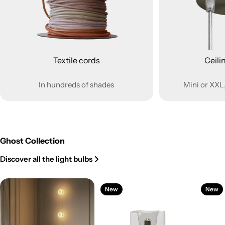
Textile cords
Ceili
In hundreds of shades
Mini or XXL,
Ghost Collection
Discover all the light bulbs
New
New