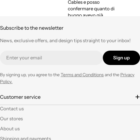
Cables e posso
confermare quanto di
buono avevo già
espresso a suo tempo.
Subscribe to the newsletter
Qualità,
professionalità e
News, exclusive offers, and design tips straight to your inbox!
velocità nell'evasione
degli ordini ad un
Email
prezzo corretto !
Sign up
Tornerò su questo
negozio ogni volta che
ne avrò necessità con
By signing up, you agree to the
Terms and Conditions
and the
Privacy
entusiasmo.
Policy.
È la seconda volta che
Customer service
acquisto e il materiale
Contact us
a mio parere ha un
ottimo rapporto
Our stores
qualità prezzo.Se si ha
About us
fantasia oggi grazie a
questi articoli e le luci
Shipping and payments