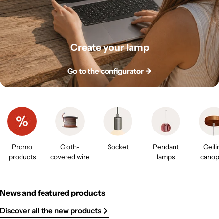
Create your lamp
Go to the configurator ->
Promo
Cloth-
Socket
Pendant
Ceili
products
covered wire
lamps
canop
News and featured products
Discover all the new products