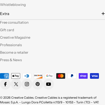
filo), prodotti davvero
Whistleblowing
belli che fanno una
gran figura, arrivati nei
Extra
tempi stabiliti e ben
confezionati. Facili da
Free consultation
"costruire" e da
Gift card
montare, ne comprerò
sicuramente altri. Ma
Creative Magazine
perchè non aprite un
Professionals
corner anche a Roma?
Become a retailer
Qualità eccellente,ho
Press & News
provato molti dei
vostri prodotti e sono
pienamente
Payment
soddisfatta sia per la
methods
qualità appunto ma
Facebook
X (Twitter)
Instagram
Pinterest
YouTube
non da meno per la
bellezza !
Consigliatissimo !
© 2026
Creative Cables
. Creative Cables is a registered trademark of
Grazie!
Mosaic S.p.A. - Lungo Dora P.Colletta n.113/9 - 10153 - Turin (TO) - VAT: