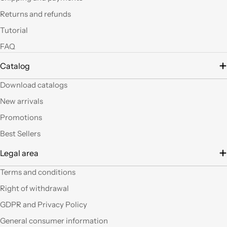
led si possono fare
Returns and refunds
tante belle cose, tutte
uniche nel suo genere.
Tutorial
La merce El sempre
FAQ
arrivata in breve
tempo e ben protetta.
Catalog
..Mi piacerebbe
visitare il nuovo
Download catalogs
negozio di Milano.
Sicuramente vedendo
New arrivals
altro articoli mi verrà
Promotions
in mente qualche altro
lavoretto.Sarticolo per
Best Sellers
me dura ad uscire dal
Legal area
negozio a mani
vuote.Bravi contenute
Terms and conditions
così. Ciao
Right of withdrawal
Ho acquistato alcuni
GDPR and Privacy Policy
prodotti (rosoni, fili di
General consumer information
tessuto e paralumi di