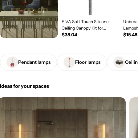
EIVA Soft Touch Silicone
Unbreak
Ceiling Canopy Kit for
Lampsh
Regular
$38.04
Regul
$15.48
Outdoor IP65 - Modulair
System - Salmon
price
price
Pendant lamps
Floor lamps
Ceili
Ideas for your spaces