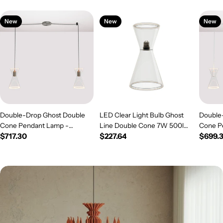
New
New
New
Double-Drop Ghost Double
LED Clear Light Bulb Ghost
Double
Cone Pendant Lamp -
Line Double Cone 7W 500lm
Cone P
Regular
$717.30
Regular
$227.64
Regul
$699.
Brushed Titanium
E26 120V 2200K Dimmable -
White
price
G08
price
price