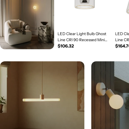
LED Clear Light Bulb Ghost
LED Cle
Line CRI 90 Recessed Mini
Line C
Regular
$106.32
Regul
$164.7
Donut 5.5W 450Lm E26 120V
5.5W 4
2200K Dimmable - G03
price
Dimmab
price