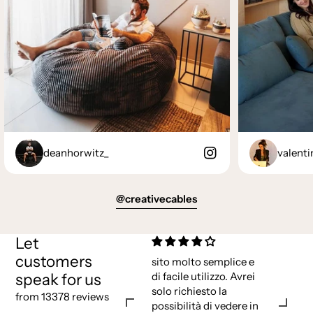
deanhorwitz_
valenti
@creativecables
Let
customers
sito molto semplice e
speak for us
di facile utilizzo. Avrei
solo richiesto la
from 13378 reviews
possibilità di vedere in