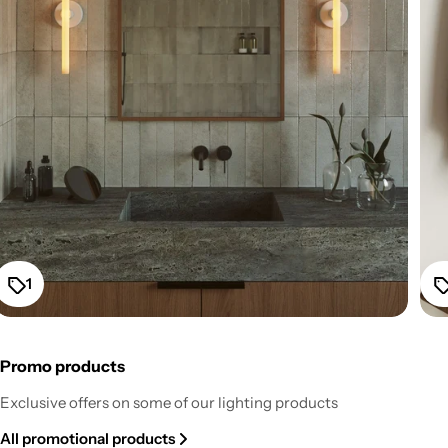
1
Promo products
Fermaluce Esse14 Wall or Ceiling Mount for S14d LED
Exclusive offers on some of our lighting products
Light Bulb - White
All promotional products
Regular
From $52.20