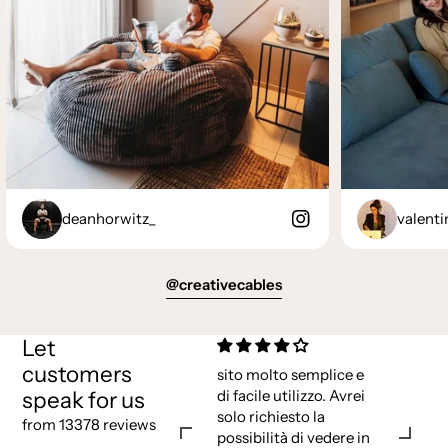
deanhorwitz_
valenti
@creativecables
Let
customers
sito molto semplice e
speak for us
di facile utilizzo. Avrei
solo richiesto la
from 13378 reviews
possibilità di vedere in