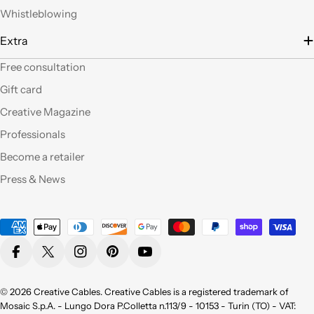
filo), prodotti davvero
Whistleblowing
belli che fanno una
gran figura, arrivati nei
Extra
tempi stabiliti e ben
confezionati. Facili da
Free consultation
"costruire" e da
Gift card
montare, ne comprerò
sicuramente altri. Ma
Creative Magazine
perchè non aprite un
Professionals
corner anche a Roma?
Become a retailer
Qualità eccellente,ho
Press & News
provato molti dei
vostri prodotti e sono
pienamente
Payment
soddisfatta sia per la
methods
qualità appunto ma
Facebook
X (Twitter)
Instagram
Pinterest
YouTube
non da meno per la
bellezza !
Consigliatissimo !
© 2026
Creative Cables
. Creative Cables is a registered trademark of
Grazie!
Mosaic S.p.A. - Lungo Dora P.Colletta n.113/9 - 10153 - Turin (TO) - VAT: