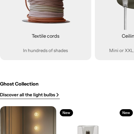
Textile cords
Ceili
In hundreds of shades
Mini or XXL,
Ghost Collection
Discover all the light bulbs
New
New