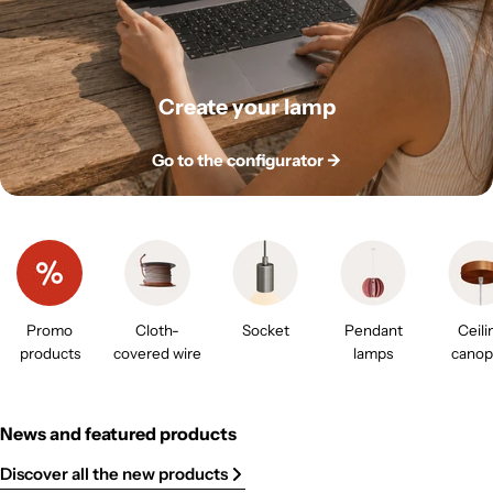
Create your lamp
Go to the configurator ->
Promo
Cloth-
Socket
Pendant
Ceili
products
covered wire
lamps
canop
News and featured products
Discover all the new products