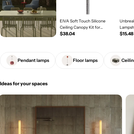
EIVA Soft Touch Silicone
Unbreak
Ceiling Canopy Kit for
Lampsh
Regular
$38.04
Regul
$15.48
Outdoor IP65 - Modulair
System - Salmon
price
price
Pendant lamps
Floor lamps
Ceili
Ideas for your spaces