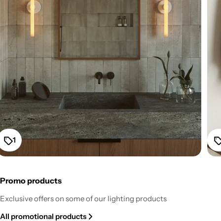
1
Promo products
Fermaluce Esse14 Wall or Ceiling Mount for S14d LED
Exclusive offers on some of our lighting products
Light Bulb - White
All promotional products
Regular
From $52.20