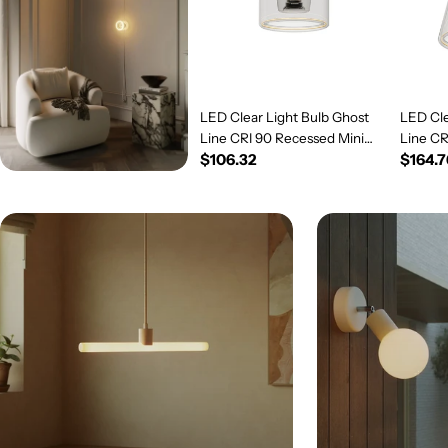
LED Clear Light Bulb Ghost
LED Cle
Line CRI 90 Recessed Mini
Line C
Regular
$106.32
Regul
$164.7
Donut 5.5W 450Lm E26 120V
5.5W 4
2200K Dimmable - G03
price
Dimmab
price