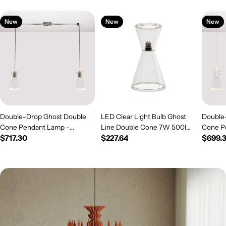
New
New
New
Double-Drop Ghost Double
LED Clear Light Bulb Ghost
Double
Cone Pendant Lamp -
Line Double Cone 7W 500lm
Cone P
Regular
$717.30
Regular
$227.64
Regul
$699.
Brushed Titanium
E26 120V 2200K Dimmable -
White
price
G08
price
price