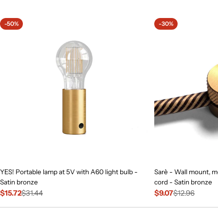
price
-50%
-30%
YES! Portable lamp at 5V with A60 light bulb -
Sarè - Wall mount, me
Satin bronze
cord - Satin bronze
$15.72
$31.44
$9.07
$12.96
Sale
Regular
Sale
Regular
price
price
price
price