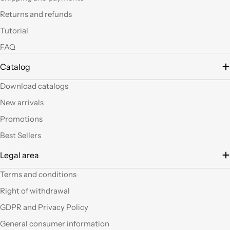
led si possono fare
Returns and refunds
tante belle cose, tutte
uniche nel suo genere.
Tutorial
La merce El sempre
FAQ
arrivata in breve
tempo e ben protetta.
Catalog
..Mi piacerebbe
visitare il nuovo
Download catalogs
negozio di Milano.
Sicuramente vedendo
New arrivals
altro articoli mi verrà
Promotions
in mente qualche altro
lavoretto.Sarticolo per
Best Sellers
me dura ad uscire dal
Legal area
negozio a mani
vuote.Bravi contenute
Terms and conditions
così. Ciao
Right of withdrawal
Ho acquistato alcuni
GDPR and Privacy Policy
prodotti (rosoni, fili di
General consumer information
tessuto e paralumi di