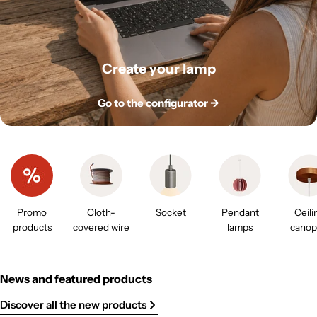
Create your lamp
Go to the configurator ->
Promo
Cloth-
Socket
Pendant
Ceili
products
covered wire
lamps
canop
News and featured products
Discover all the new products