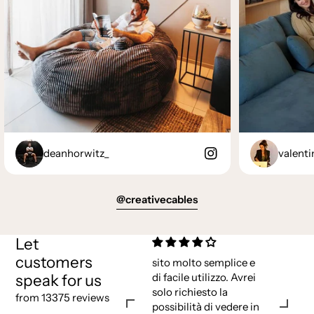
deanhorwitz_
valenti
@creativecables
Let
customers
sito molto semplice e
speak for us
di facile utilizzo. Avrei
solo richiesto la
from 13375 reviews
possibilità di vedere in