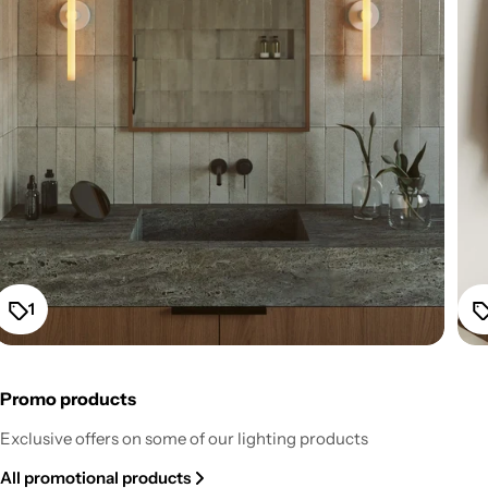
1
Promo products
Fermaluce Esse14 Wall or Ceiling Mount for S14d LED
Exclusive offers on some of our lighting products
Light Bulb - White
All promotional products
Regular
From $52.20