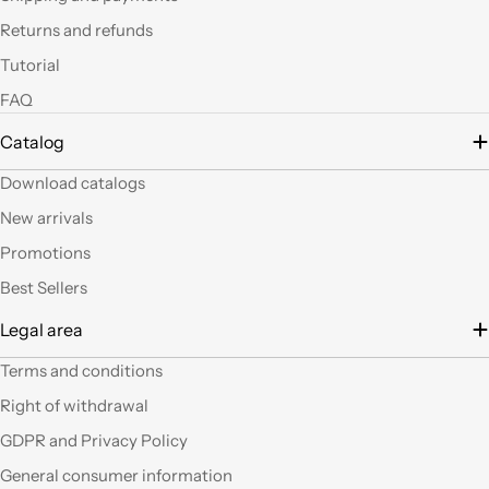
led si possono fare
Returns and refunds
tante belle cose, tutte
uniche nel suo genere.
Tutorial
La merce El sempre
FAQ
arrivata in breve
tempo e ben protetta.
Catalog
..Mi piacerebbe
visitare il nuovo
Download catalogs
negozio di Milano.
Sicuramente vedendo
New arrivals
altro articoli mi verrà
Promotions
in mente qualche altro
lavoretto.Sarticolo per
Best Sellers
me dura ad uscire dal
Legal area
negozio a mani
vuote.Bravi contenute
Terms and conditions
così. Ciao
Right of withdrawal
Ho acquistato alcuni
GDPR and Privacy Policy
prodotti (rosoni, fili di
General consumer information
tessuto e paralumi di