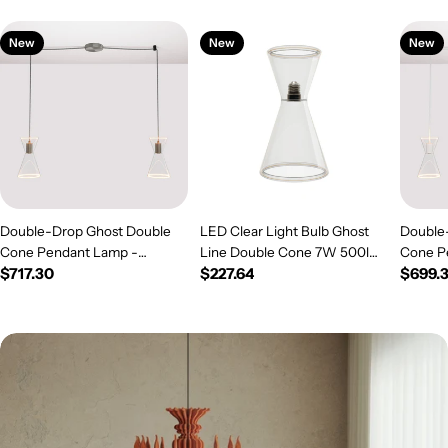
New
New
New
Double-Drop Ghost Double
LED Clear Light Bulb Ghost
Double
Cone Pendant Lamp -
Line Double Cone 7W 500lm
Cone P
Regular
$717.30
Regular
$227.64
Regul
$699.
Brushed Titanium
E26 120V 2200K Dimmable -
White
price
G08
price
price