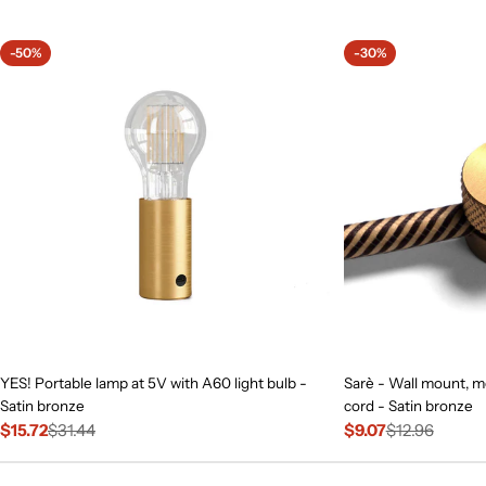
price
-50%
-30%
YES! Portable lamp at 5V with A60 light bulb -
Sarè - Wall mount, me
Satin bronze
cord - Satin bronze
$15.72
$31.44
$9.07
$12.96
Sale
Regular
Sale
Regular
price
price
price
price