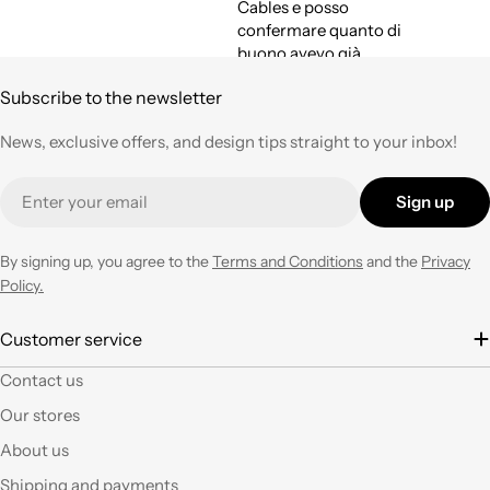
Cables e posso
confermare quanto di
buono avevo già
espresso a suo tempo.
Subscribe to the newsletter
Qualità,
professionalità e
News, exclusive offers, and design tips straight to your inbox!
velocità nell'evasione
degli ordini ad un
Email
prezzo corretto !
Sign up
Tornerò su questo
negozio ogni volta che
ne avrò necessità con
By signing up, you agree to the
Terms and Conditions
and the
Privacy
entusiasmo.
Policy.
È la seconda volta che
Customer service
acquisto e il materiale
Contact us
a mio parere ha un
ottimo rapporto
Our stores
qualità prezzo.Se si ha
About us
fantasia oggi grazie a
questi articoli e le luci
Shipping and payments