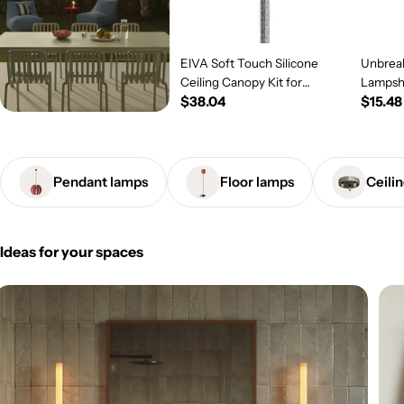
EIVA Soft Touch Silicone
Unbreak
Ceiling Canopy Kit for
Lampsh
Regular
$38.04
Regul
$15.48
Outdoor IP65 - Modulair
System - Salmon
price
price
Pendant lamps
Floor lamps
Ceili
Ideas for your spaces