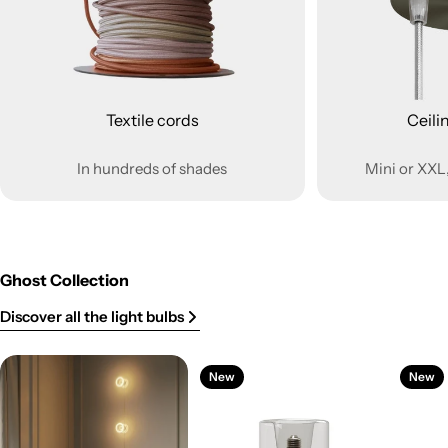
Textile cords
Ceili
In hundreds of shades
Mini or XXL,
Ghost Collection
Discover all the light bulbs
New
New