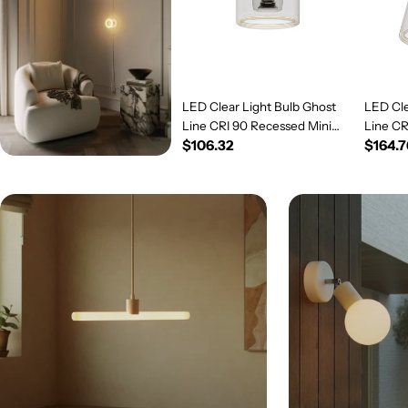
LED Clear Light Bulb Ghost
LED Cle
Line CRI 90 Recessed Mini
Line C
Regular
$106.32
Regul
$164.7
Donut 5.5W 450Lm E26 120V
5.5W 4
2200K Dimmable - G03
price
Dimmab
price