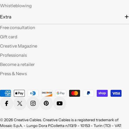
filo), prodotti davvero
Whistleblowing
belli che fanno una
gran figura, arrivati nei
Extra
tempi stabiliti e ben
confezionati. Facili da
Free consultation
"costruire" e da
Gift card
montare, ne comprerò
sicuramente altri. Ma
Creative Magazine
perchè non aprite un
Professionals
corner anche a Roma?
Become a retailer
Qualità eccellente,ho
Press & News
provato molti dei
vostri prodotti e sono
pienamente
Payment
soddisfatta sia per la
methods
qualità appunto ma
Facebook
X (Twitter)
Instagram
Pinterest
YouTube
non da meno per la
bellezza !
Consigliatissimo !
© 2026
Creative Cables
. Creative Cables is a registered trademark of
Grazie!
Mosaic S.p.A. - Lungo Dora P.Colletta n.113/9 - 10153 - Turin (TO) - VAT: