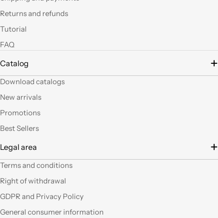
led si possono fare
Returns and refunds
tante belle cose, tutte
uniche nel suo genere.
Tutorial
La merce El sempre
FAQ
arrivata in breve
tempo e ben protetta.
Catalog
..Mi piacerebbe
visitare il nuovo
Download catalogs
negozio di Milano.
Sicuramente vedendo
New arrivals
altro articoli mi verrà
Promotions
in mente qualche altro
lavoretto.Sarticolo per
Best Sellers
me dura ad uscire dal
Legal area
negozio a mani
vuote.Bravi contenute
Terms and conditions
così. Ciao
Right of withdrawal
Ho acquistato alcuni
GDPR and Privacy Policy
prodotti (rosoni, fili di
General consumer information
tessuto e paralumi di