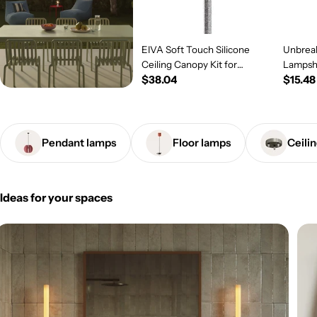
EIVA Soft Touch Silicone
Unbreak
Ceiling Canopy Kit for
Lampsh
Regular
$38.04
Regul
$15.48
Outdoor IP65 - Modulair
System - Salmon
price
price
Pendant lamps
Floor lamps
Ceili
Ideas for your spaces