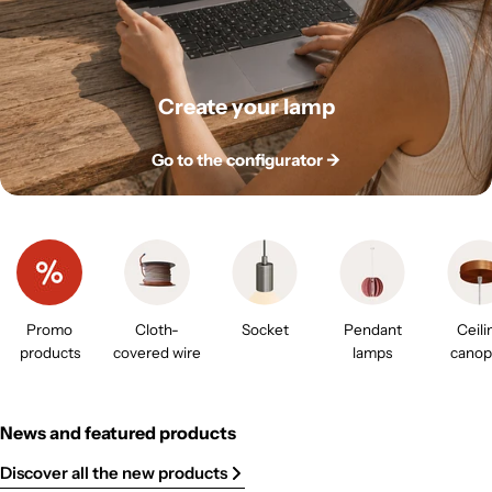
Create your lamp
Go to the configurator ->
Promo
Cloth-
Socket
Pendant
Ceili
products
covered wire
lamps
canop
News and featured products
Discover all the new products