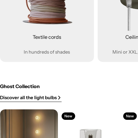
Textile cords
Ceili
In hundreds of shades
Mini or XXL,
Ghost Collection
Discover all the light bulbs
New
New