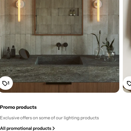
1
Promo products
Fermaluce Esse14 Wall or Ceiling Mount for S14d LED
Exclusive offers on some of our lighting products
Light Bulb - White
All promotional products
Regular
From $52.20