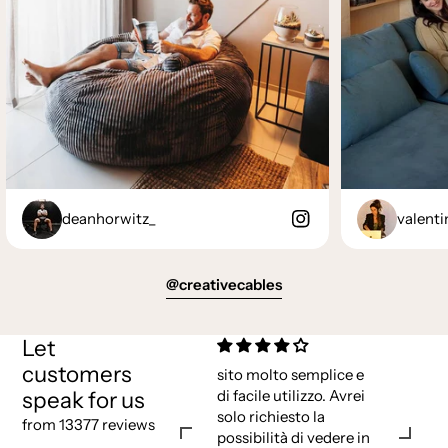
deanhorwitz_
valenti
@creativecables
Let
customers
sito molto semplice e
speak for us
di facile utilizzo. Avrei
solo richiesto la
from 13377 reviews
possibilità di vedere in