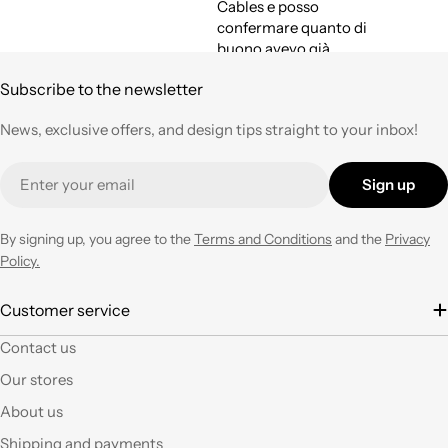
Cables e posso
confermare quanto di
buono avevo già
espresso a suo tempo.
Subscribe to the newsletter
Qualità,
professionalità e
News, exclusive offers, and design tips straight to your inbox!
velocità nell'evasione
degli ordini ad un
Email
prezzo corretto !
Sign up
Tornerò su questo
negozio ogni volta che
ne avrò necessità con
By signing up, you agree to the
Terms and Conditions
and the
Privacy
entusiasmo.
Policy.
È la seconda volta che
Customer service
acquisto e il materiale
Contact us
a mio parere ha un
ottimo rapporto
Our stores
qualità prezzo.Se si ha
About us
fantasia oggi grazie a
questi articoli e le luci
Shipping and payments