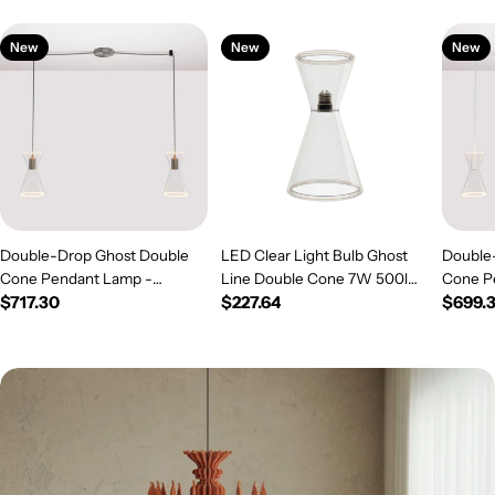
New
New
New
Double-Drop Ghost Double
LED Clear Light Bulb Ghost
Double
Cone Pendant Lamp -
Line Double Cone 7W 500lm
Cone P
Regular
$717.30
Regular
$227.64
Regul
$699.
Brushed Titanium
E26 120V 2200K Dimmable -
White
price
G08
price
price