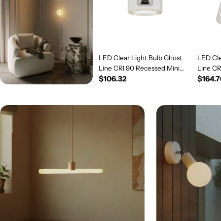
LED Clear Light Bulb Ghost
LED Cle
Line CRI 90 Recessed Mini
Line C
Regular
$106.32
Regul
$164.7
Donut 5.5W 450Lm E26 120V
5.5W 4
2200K Dimmable - G03
price
Dimmab
price