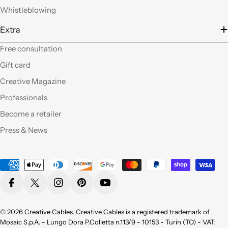
filo), prodotti davvero
Whistleblowing
belli che fanno una
gran figura, arrivati nei
Extra
tempi stabiliti e ben
confezionati. Facili da
Free consultation
"costruire" e da
Gift card
montare, ne comprerò
sicuramente altri. Ma
Creative Magazine
perchè non aprite un
Professionals
corner anche a Roma?
Become a retailer
Qualità eccellente,ho
Press & News
provato molti dei
vostri prodotti e sono
pienamente
Payment
soddisfatta sia per la
methods
qualità appunto ma
Facebook
X (Twitter)
Instagram
Pinterest
YouTube
non da meno per la
bellezza !
Consigliatissimo !
© 2026
Creative Cables
. Creative Cables is a registered trademark of
Grazie!
Mosaic S.p.A. - Lungo Dora P.Colletta n.113/9 - 10153 - Turin (TO) - VAT: