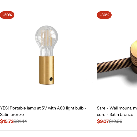
price
-50%
-30%
YES! Portable lamp at 5V with A60 light bulb -
Sarè - Wall mount, me
Satin bronze
cord - Satin bronze
$15.72
$31.44
$9.07
$12.96
Sale
Regular
Sale
Regular
price
price
price
price