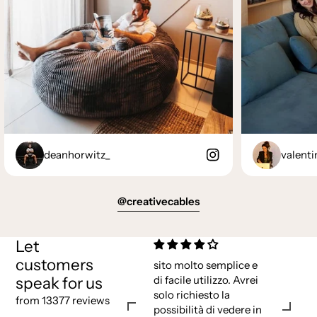
deanhorwitz_
valenti
@creativecables
Let
customers
sito molto semplice e
speak for us
di facile utilizzo. Avrei
solo richiesto la
from 13377 reviews
possibilità di vedere in