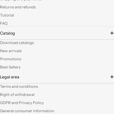
led si possono fare
Returns and refunds
tante belle cose, tutte
uniche nel suo genere.
Tutorial
La merce El sempre
FAQ
arrivata in breve
tempo e ben protetta.
Catalog
..Mi piacerebbe
visitare il nuovo
Download catalogs
negozio di Milano.
Sicuramente vedendo
New arrivals
altro articoli mi verrà
Promotions
in mente qualche altro
lavoretto.Sarticolo per
Best Sellers
me dura ad uscire dal
Legal area
negozio a mani
vuote.Bravi contenute
Terms and conditions
così. Ciao
Right of withdrawal
Ho acquistato alcuni
GDPR and Privacy Policy
prodotti (rosoni, fili di
General consumer information
tessuto e paralumi di