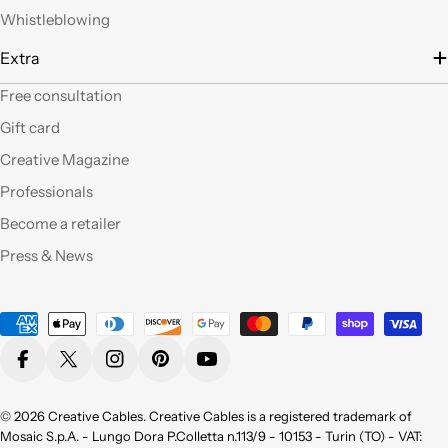
filo), prodotti davvero
Whistleblowing
belli che fanno una
gran figura, arrivati nei
Extra
tempi stabiliti e ben
confezionati. Facili da
Free consultation
"costruire" e da
Gift card
montare, ne comprerò
sicuramente altri. Ma
Creative Magazine
perchè non aprite un
Professionals
corner anche a Roma?
Become a retailer
Qualità eccellente,ho
Press & News
provato molti dei
vostri prodotti e sono
pienamente
Payment
soddisfatta sia per la
methods
qualità appunto ma
Facebook
X (Twitter)
Instagram
Pinterest
YouTube
non da meno per la
bellezza !
Consigliatissimo !
© 2026
Creative Cables
. Creative Cables is a registered trademark of
Grazie!
Mosaic S.p.A. - Lungo Dora P.Colletta n.113/9 - 10153 - Turin (TO) - VAT: