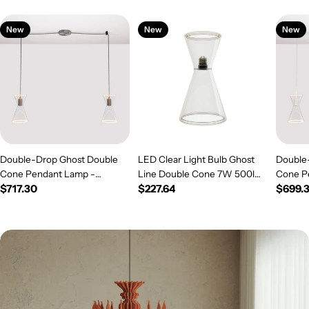
New
New
New
Double-Drop Ghost Double
LED Clear Light Bulb Ghost
Double
Cone Pendant Lamp -
Line Double Cone 7W 500lm
Cone P
Regular
$717.30
Regular
$227.64
Regul
$699.
Brushed Titanium
E26 120V 2200K Dimmable -
White
price
G08
price
price