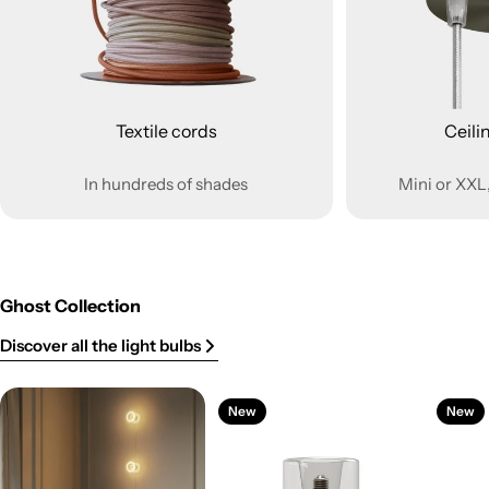
Textile cords
Ceili
In hundreds of shades
Mini or XXL,
Ghost Collection
Discover all the light bulbs
New
New