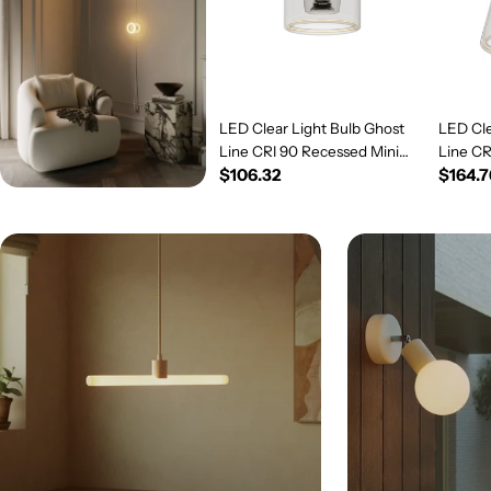
LED Clear Light Bulb Ghost
LED Cle
Line CRI 90 Recessed Mini
Line C
Regular
$106.32
Regul
$164.7
Donut 5.5W 450Lm E26 120V
5.5W 4
2200K Dimmable - G03
price
Dimmab
price