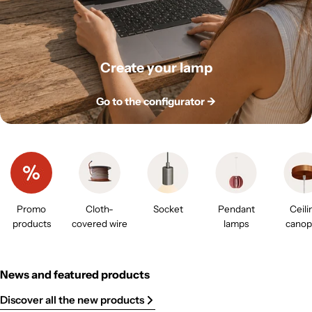
Create your lamp
Go to the configurator ->
Promo
Cloth-
Socket
Pendant
Ceili
products
covered wire
lamps
canop
News and featured products
Discover all the new products