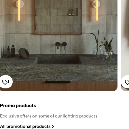
1
Promo products
Fermaluce Esse14 Wall or Ceiling Mount for S14d LED
Exclusive offers on some of our lighting products
Light Bulb - White
All promotional products
Regular
From $52.20