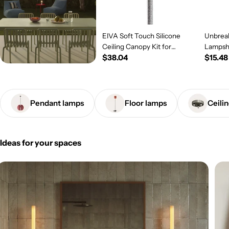
EIVA Soft Touch Silicone
Unbreak
Ceiling Canopy Kit for
Lampsh
Regular
$38.04
Regul
$15.48
Outdoor IP65 - Modulair
System - Salmon
price
price
Pendant lamps
Floor lamps
Ceili
Ideas for your spaces