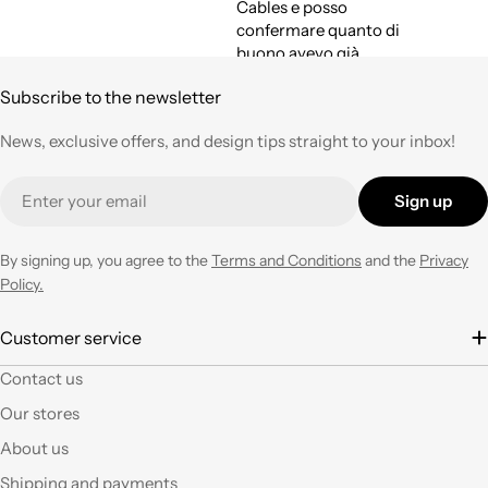
Cables e posso
confermare quanto di
buono avevo già
espresso a suo tempo.
Subscribe to the newsletter
Qualità,
professionalità e
News, exclusive offers, and design tips straight to your inbox!
velocità nell'evasione
degli ordini ad un
Email
prezzo corretto !
Sign up
Tornerò su questo
negozio ogni volta che
ne avrò necessità con
By signing up, you agree to the
Terms and Conditions
and the
Privacy
entusiasmo.
Policy.
È la seconda volta che
Customer service
acquisto e il materiale
Contact us
a mio parere ha un
ottimo rapporto
Our stores
qualità prezzo.Se si ha
About us
fantasia oggi grazie a
questi articoli e le luci
Shipping and payments