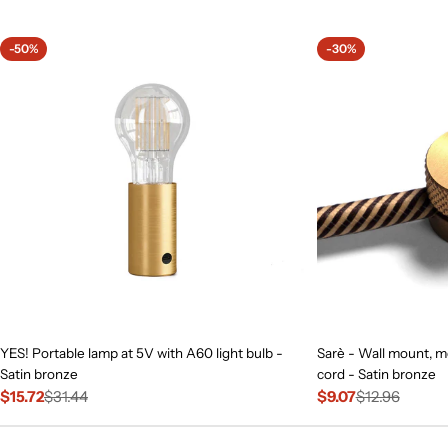
price
-50%
-30%
YES! Portable lamp at 5V with A60 light bulb -
Sarè - Wall mount, me
Satin bronze
cord - Satin bronze
$15.72
$31.44
$9.07
$12.96
Sale
Regular
Sale
Regular
price
price
price
price