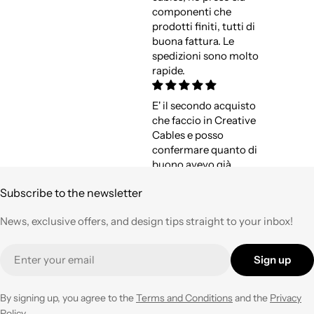
componenti che
prodotti finiti, tutti di
buona fattura. Le
spedizioni sono molto
rapide.
E' il secondo acquisto
che faccio in Creative
Cables e posso
confermare quanto di
buono avevo già
espresso a suo tempo.
Subscribe to the newsletter
Qualità,
professionalità e
News, exclusive offers, and design tips straight to your inbox!
velocità nell'evasione
degli ordini ad un
Email
prezzo corretto !
Sign up
Tornerò su questo
negozio ogni volta che
ne avrò necessità con
By signing up, you agree to the
Terms and Conditions
and the
Privacy
entusiasmo.
Policy.