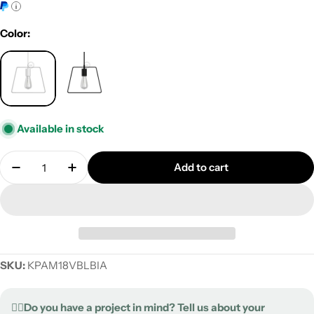
price
Color:
Available in stock
Quantity
Add to cart
Decrease quantity for Duedì Base metal lampshade
Increase quantity for Duedì Base metal l
SKU:
KPAM18VBLBIA
✍🏻Do you have a project in mind? Tell us about your