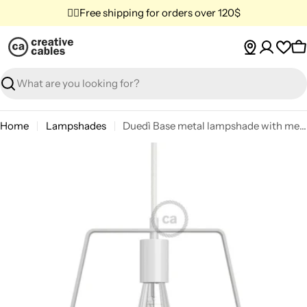
Skip
✌🏼Free shipping for orders over 120$
to
content
C
Search
Home
Lampshades
Duedì Base metal lampshade with metal socket cover and E27 socket - White
Skip
to
product
information
Open media 0 in modal