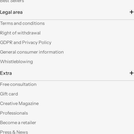
Best Sellers
me dura ad uscire dal
Legal area
negozio a mani
vuote.Bravi contenute
Terms and conditions
così. Ciao
Right of withdrawal
Ho acquistato alcuni
GDPR and Privacy Policy
prodotti (rosoni, fili di
General consumer information
tessuto e paralumi di
filo), prodotti davvero
Whistleblowing
belli che fanno una
gran figura, arrivati nei
Extra
tempi stabiliti e ben
confezionati. Facili da
Free consultation
"costruire" e da
Gift card
montare, ne comprerò
sicuramente altri. Ma
Creative Magazine
perchè non aprite un
Professionals
corner anche a Roma?
Become a retailer
Qualità eccellente,ho
Press & News