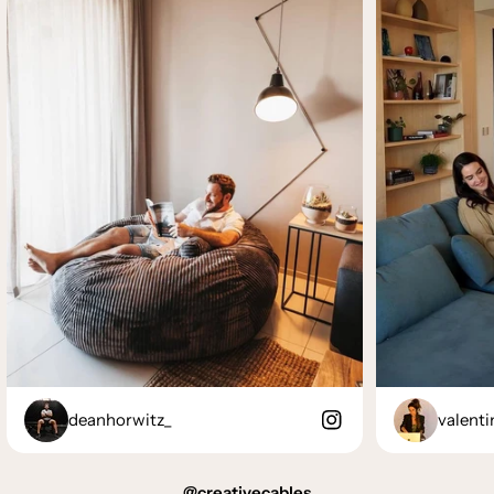
deanhorwitz_
valenti
@creativecables