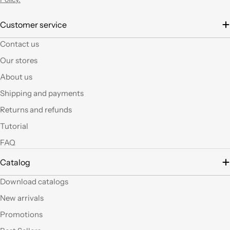
È la seconda volta che
Customer service
acquisto e il materiale
Contact us
a mio parere ha un
ottimo rapporto
Our stores
qualità prezzo.Se si ha
About us
fantasia oggi grazie a
questi articoli e le luci
Shipping and payments
led si possono fare
Returns and refunds
tante belle cose, tutte
uniche nel suo genere.
Tutorial
La merce El sempre
FAQ
arrivata in breve
tempo e ben protetta.
Catalog
..Mi piacerebbe
visitare il nuovo
Download catalogs
negozio di Milano.
Sicuramente vedendo
New arrivals
altro articoli mi verrà
Promotions
in mente qualche altro
lavoretto.Sarticolo per