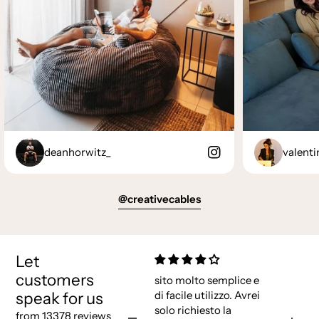
deanhorwitz_
valenti
@creativecables
Let
customers
sito molto semplice e
speak for us
di facile utilizzo. Avrei
solo richiesto la
from 13378 reviews