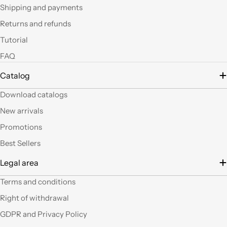
questi articoli e le luci
Shipping and payments
led si possono fare
Returns and refunds
tante belle cose, tutte
uniche nel suo genere.
Tutorial
La merce El sempre
arrivata in breve
FAQ
tempo e ben protetta.
Catalog
..Mi piacerebbe
visitare il nuovo
Download catalogs
negozio di Milano.
Sicuramente vedendo
New arrivals
altro articoli mi verrà
Promotions
in mente qualche altro
lavoretto.Sarticolo per
Best Sellers
me dura ad uscire dal
Legal area
negozio a mani
vuote.Bravi contenute
Terms and conditions
così. Ciao
Right of withdrawal
Ho acquistato alcuni
GDPR and Privacy Policy
prodotti (rosoni, fili di