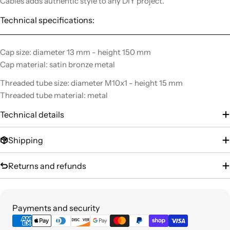
Cables adds authentic style to any DIY project.
Technical specifications:
Cap size: diameter 13 mm - height 150 mm
Cap material: satin bronze metal
Threaded tube size: diameter M10x1 - height 15 mm
Threaded tube material: metal
Technical details
Shipping
Returns and refunds
Payment
Payments and security
methods