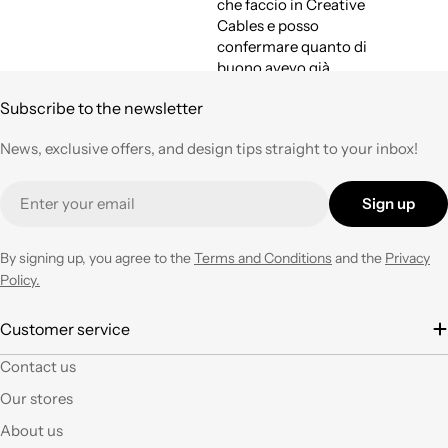
che faccio in Creative
Cables e posso
confermare quanto di
buono avevo già
espresso a suo tempo.
Subscribe to the newsletter
Qualità,
professionalità e
News, exclusive offers, and design tips straight to your inbox!
velocità nell'evasione
degli ordini ad un
Email
prezzo corretto !
Sign up
Tornerò su questo
negozio ogni volta che
ne avrò necessità con
By signing up, you agree to the
Terms and Conditions
and the
Privacy
entusiasmo.
Policy.
È la seconda volta che
Customer service
acquisto e il materiale
Contact us
a mio parere ha un
ottimo rapporto
Our stores
qualità prezzo.Se si ha
About us
fantasia oggi grazie a