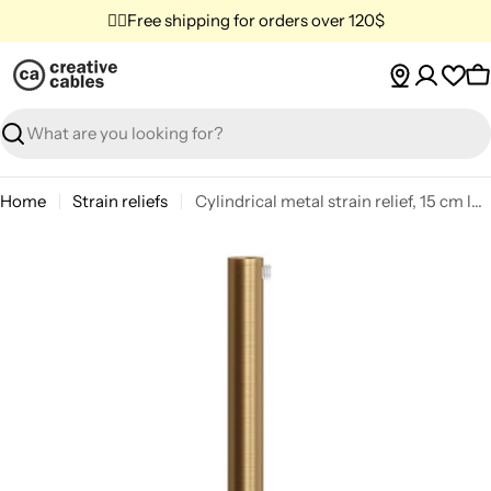
Skip
✌🏼Free shipping for orders over 120$
to
content
C
Search
Home
Strain reliefs
Cylindrical metal strain relief, 15 cm long, complete with rod, nut, and washer - Satin bronze
Skip
to
product
information
Open media 0 in modal