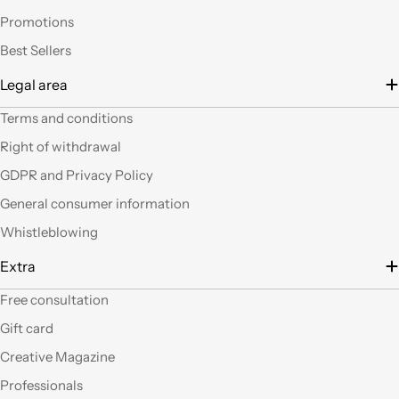
altro articoli mi verrà
Promotions
in mente qualche altro
lavoretto.Sarticolo per
Best Sellers
me dura ad uscire dal
Legal area
negozio a mani
vuote.Bravi contenute
Terms and conditions
così. Ciao
Right of withdrawal
Ho acquistato alcuni
GDPR and Privacy Policy
prodotti (rosoni, fili di
General consumer information
tessuto e paralumi di
filo), prodotti davvero
Whistleblowing
belli che fanno una
gran figura, arrivati nei
Extra
tempi stabiliti e ben
confezionati. Facili da
Free consultation
"costruire" e da
Gift card
montare, ne comprerò
sicuramente altri. Ma
Creative Magazine
perchè non aprite un
Professionals
corner anche a Roma?