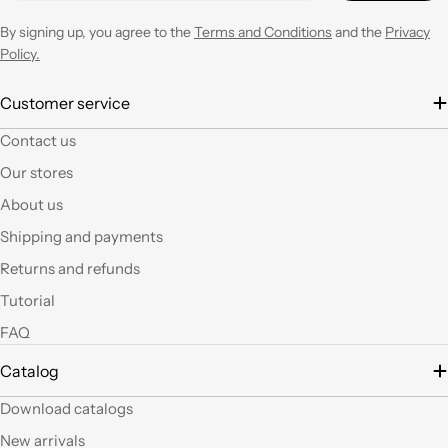
negozio ogni volta che
ne avrò necessità con
By signing up, you agree to the
Terms and Conditions
and the
Privacy
entusiasmo.
Policy.
È la seconda volta che
Customer service
acquisto e il materiale
Contact us
a mio parere ha un
ottimo rapporto
Our stores
qualità prezzo.Se si ha
About us
fantasia oggi grazie a
questi articoli e le luci
Shipping and payments
led si possono fare
Returns and refunds
tante belle cose, tutte
uniche nel suo genere.
Tutorial
La merce El sempre
FAQ
arrivata in breve
tempo e ben protetta.
Catalog
..Mi piacerebbe
visitare il nuovo
Download catalogs
negozio di Milano.
Sicuramente vedendo
New arrivals