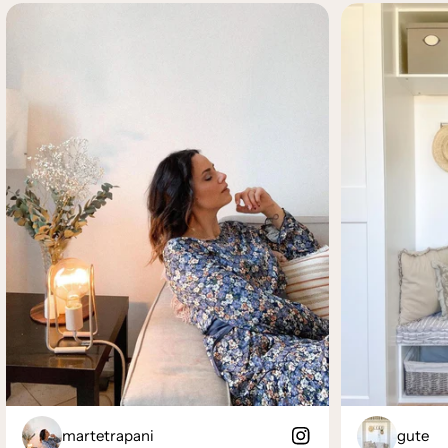
martetrapani
gute