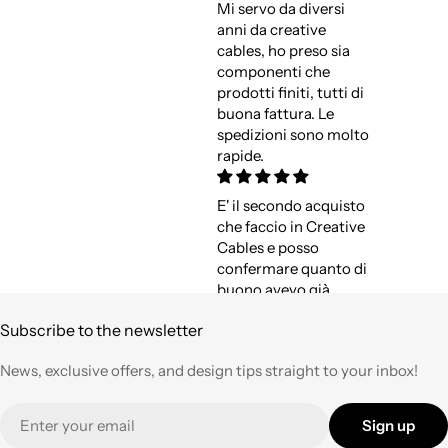
Mi servo da diversi
anni da creative
cables, ho preso sia
componenti che
prodotti finiti, tutti di
buona fattura. Le
spedizioni sono molto
rapide.
E' il secondo acquisto
che faccio in Creative
Cables e posso
confermare quanto di
buono avevo già
espresso a suo tempo.
Subscribe to the newsletter
Qualità,
professionalità e
News, exclusive offers, and design tips straight to your inbox!
velocità nell'evasione
degli ordini ad un
Email
prezzo corretto !
Sign up
Tornerò su questo