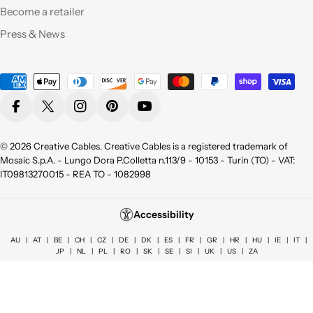
Become a retailer
Qualità eccellente,ho
Press & News
provato molti dei
vostri prodotti e sono
pienamente
Payment
soddisfatta sia per la
methods
qualità appunto ma
Facebook
X (Twitter)
Instagram
Pinterest
YouTube
non da meno per la
bellezza !
Consigliatissimo !
© 2026
Creative Cables
. Creative Cables is a registered trademark of
Grazie!
Mosaic S.p.A. - Lungo Dora P.Colletta n.113/9 - 10153 - Turin (TO) - VAT:
IT09813270015 - REA TO - 1082998
Azienda seria, attenti
al cliente, cordiali e
Accessibility
soprattutto precisi e
veloci. Ottimo
AU
|
AT
|
BE
|
CH
|
CZ
|
DE
|
DK
|
ES
|
FR
|
GR
|
HR
|
HU
|
IE
|
IT
|
JP
|
NL
|
PL
|
RO
|
SK
|
SE
|
SI
|
UK
|
US
|
ZA
prodotti.👍👍👍