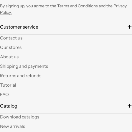
ne avrò necessità con
By signing up, you agree to the
Terms and Conditions
and the
Privacy
entusiasmo.
Policy.
È la seconda volta che
Customer service
acquisto e il materiale
Contact us
a mio parere ha un
ottimo rapporto
Our stores
qualità prezzo.Se si ha
About us
fantasia oggi grazie a
questi articoli e le luci
Shipping and payments
led si possono fare
Returns and refunds
tante belle cose, tutte
uniche nel suo genere.
Tutorial
La merce El sempre
FAQ
arrivata in breve
tempo e ben protetta.
Catalog
..Mi piacerebbe
visitare il nuovo
Download catalogs
negozio di Milano.
Sicuramente vedendo
New arrivals
altro articoli mi verrà