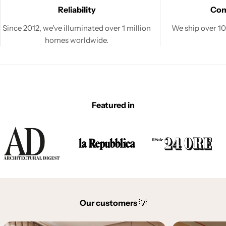
Reliability
Co
Since 2012, we've illuminated over 1 million
We ship over 100
homes worldwide.
Featured in
Our customers
💡