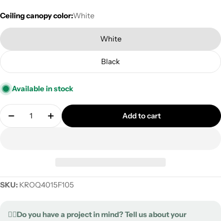
Ceiling canopy color:
White
White
Black
Available in stock
Quantity
Add to cart
Decrease quantity for XXL Rose-One square ceiling
Increase quantity for XXL Rose-One squar
SKU:
KROQ4015F105
✍🏻Do you have a project in mind? Tell us about your