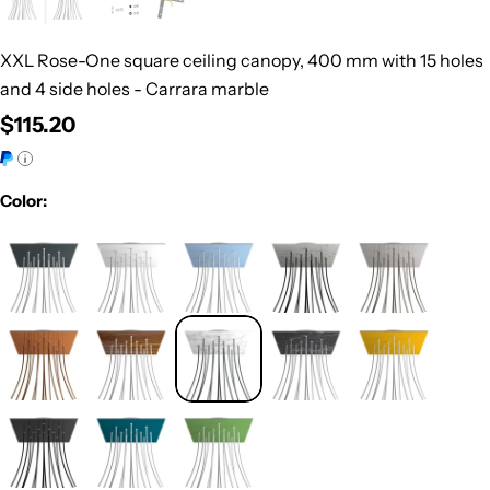
XXL Rose-One square ceiling canopy, 400 mm with 15 holes
and 4 side holes - Carrara marble
Regular
$115.20
price
Color: