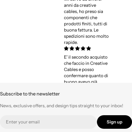
anni da creative
cables, ho preso sia
componenti che
prodotti finiti, tutti di
buona fattura. Le
spedizioni sono molto
rapide.
E' il secondo acquisto
che faccio in Creative
Cables e posso
confermare quanto di
buono avevo già
espresso a suo tempo.
Subscribe to the newsletter
Qualità,
professionalità e
News, exclusive offers, and design tips straight to your inbox!
velocità nell'evasione
degli ordini ad un
Email
prezzo corretto !
Sign up
Tornerò su questo
negozio ogni volta che