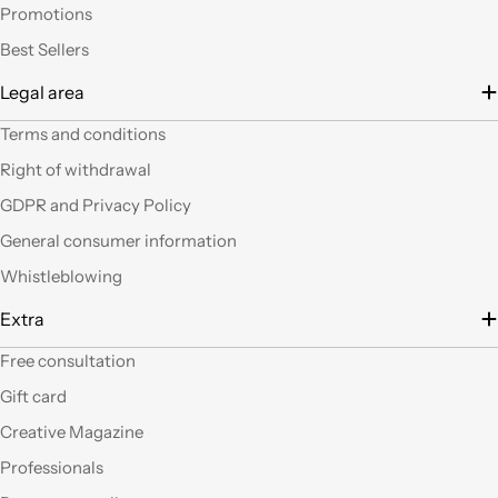
Promotions
in mente qualche altro
lavoretto.Sarticolo per
Best Sellers
me dura ad uscire dal
Legal area
negozio a mani
vuote.Bravi contenute
Terms and conditions
così. Ciao
Right of withdrawal
Ho acquistato alcuni
GDPR and Privacy Policy
prodotti (rosoni, fili di
General consumer information
tessuto e paralumi di
filo), prodotti davvero
Whistleblowing
belli che fanno una
gran figura, arrivati nei
Extra
tempi stabiliti e ben
confezionati. Facili da
Free consultation
"costruire" e da
Gift card
montare, ne comprerò
sicuramente altri. Ma
Creative Magazine
perchè non aprite un
Professionals
corner anche a Roma?