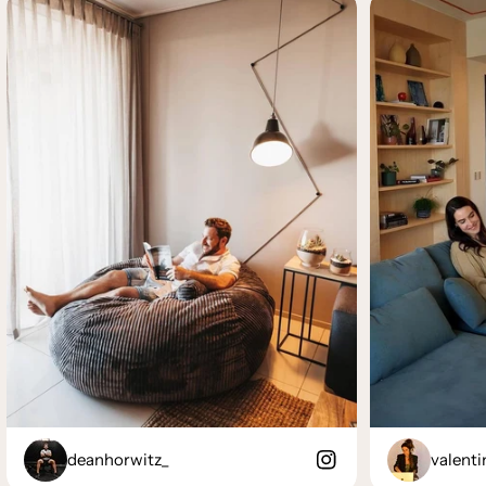
deanhorwitz_
valenti