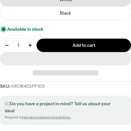
Black
Available in stock
Quantity
Add to cart
Decrease quantity for XXL Rose-One round ceiling 
Increase quantity for XXL Rose-One round
SKU:
KROR405PF103
✍🏻Do you have a project in mind? Tell us about your
idea!
Request a
free personalized consultation.