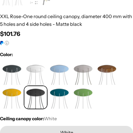
XXL Rose-One round ceiling canopy, diameter 400 mm with
5 holes and 4 side holes - Matte black
Regular
$101.76
price
Color:
Ceiling canopy color:
White
White