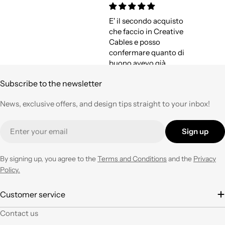
E' il secondo acquisto
che faccio in Creative
Cables e posso
confermare quanto di
buono avevo già
espresso a suo tempo.
Subscribe to the newsletter
Qualità,
professionalità e
News, exclusive offers, and design tips straight to your inbox!
velocità nell'evasione
degli ordini ad un
Email
prezzo corretto !
Sign up
Tornerò su questo
negozio ogni volta che
ne avrò necessità con
By signing up, you agree to the
Terms and Conditions
and the
Privacy
entusiasmo.
Policy.
È la seconda volta che
Customer service
acquisto e il materiale
Contact us
a mio parere ha un