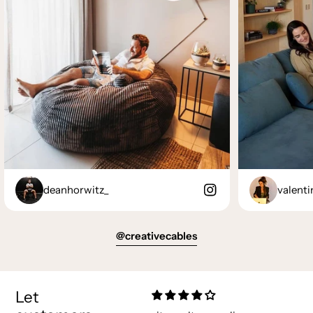
deanhorwitz_
valenti
@creativecables
Let