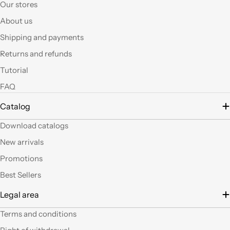
ottimo rapporto
Our stores
qualità prezzo.Se si ha
About us
fantasia oggi grazie a
questi articoli e le luci
Shipping and payments
led si possono fare
Returns and refunds
tante belle cose, tutte
uniche nel suo genere.
Tutorial
La merce El sempre
FAQ
arrivata in breve
tempo e ben protetta.
Catalog
..Mi piacerebbe
visitare il nuovo
Download catalogs
negozio di Milano.
Sicuramente vedendo
New arrivals
altro articoli mi verrà
Promotions
in mente qualche altro
lavoretto.Sarticolo per
Best Sellers
me dura ad uscire dal
Legal area
negozio a mani
vuote.Bravi contenute
Terms and conditions
così. Ciao