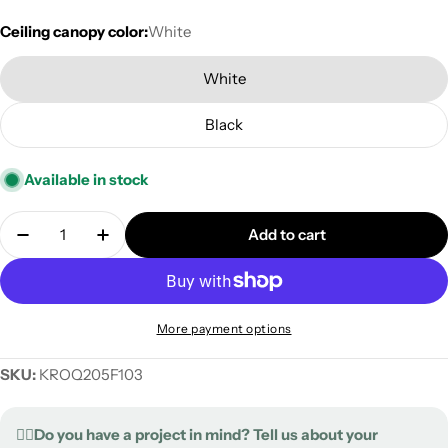
Ceiling canopy color:
White
White
Black
Available in stock
Quantity
Add to cart
Decrease quantity for Ceiling canopy Rose-One squ
Increase quantity for Ceiling canopy Ros
More payment options
SKU:
KROQ205F103
✍🏻Do you have a project in mind? Tell us about your