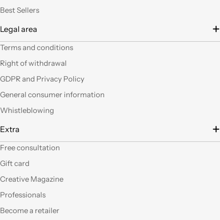
lavoretto.Sarticolo per
Best Sellers
me dura ad uscire dal
Legal area
negozio a mani
vuote.Bravi contenute
Terms and conditions
così. Ciao
Right of withdrawal
Ho acquistato alcuni
GDPR and Privacy Policy
prodotti (rosoni, fili di
General consumer information
tessuto e paralumi di
filo), prodotti davvero
Whistleblowing
belli che fanno una
gran figura, arrivati nei
Extra
tempi stabiliti e ben
confezionati. Facili da
Free consultation
"costruire" e da
Gift card
montare, ne comprerò
sicuramente altri. Ma
Creative Magazine
perchè non aprite un
Professionals
corner anche a Roma?
Become a retailer