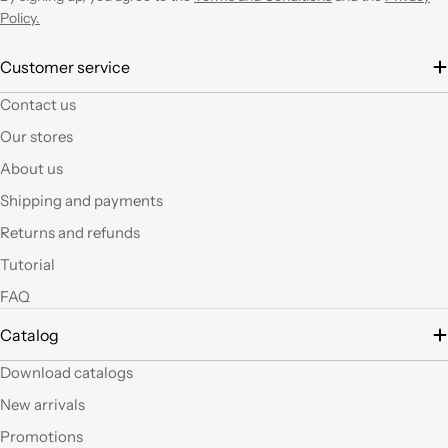
entusiasmo.
Policy.
È la seconda volta che
Customer service
acquisto e il materiale
Contact us
a mio parere ha un
ottimo rapporto
Our stores
qualità prezzo.Se si ha
About us
fantasia oggi grazie a
questi articoli e le luci
Shipping and payments
led si possono fare
Returns and refunds
tante belle cose, tutte
uniche nel suo genere.
Tutorial
La merce El sempre
FAQ
arrivata in breve
tempo e ben protetta.
Catalog
..Mi piacerebbe
visitare il nuovo
Download catalogs
negozio di Milano.
Sicuramente vedendo
New arrivals
altro articoli mi verrà
Promotions
in mente qualche altro