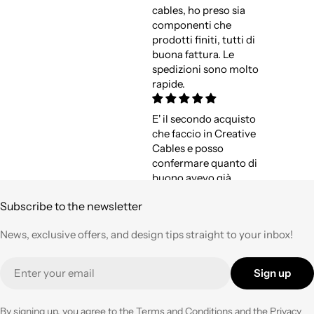
cables, ho preso sia
componenti che
prodotti finiti, tutti di
buona fattura. Le
spedizioni sono molto
rapide.
E' il secondo acquisto
che faccio in Creative
Cables e posso
confermare quanto di
buono avevo già
espresso a suo tempo.
Subscribe to the newsletter
Qualità,
professionalità e
News, exclusive offers, and design tips straight to your inbox!
velocità nell'evasione
degli ordini ad un
Email
prezzo corretto !
Sign up
Tornerò su questo
negozio ogni volta che
ne avrò necessità con
By signing up, you agree to the
Terms and Conditions
and the
Privacy