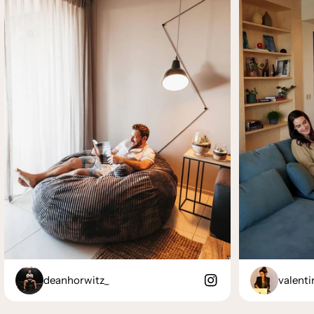
deanhorwitz_
valenti