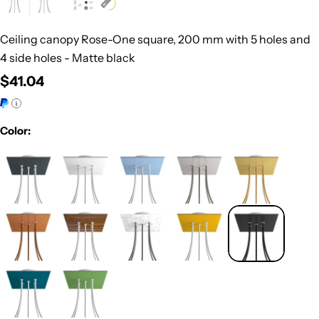
Ceiling canopy Rose-One square, 200 mm with 5 holes and
4 side holes - Matte black
Regular
$41.04
price
Color: