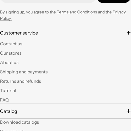
negozio ogni volta che
ne avrò necessità con
By signing up, you agree to the
Terms and Conditions
and the
Privacy
entusiasmo.
Policy.
È la seconda volta che
Customer service
acquisto e il materiale
Contact us
a mio parere ha un
ottimo rapporto
Our stores
qualità prezzo.Se si ha
About us
fantasia oggi grazie a
questi articoli e le luci
Shipping and payments
led si possono fare
Returns and refunds
tante belle cose, tutte
uniche nel suo genere.
Tutorial
La merce El sempre
FAQ
arrivata in breve
tempo e ben protetta.
Catalog
..Mi piacerebbe
visitare il nuovo
Download catalogs
negozio di Milano.
Sicuramente vedendo