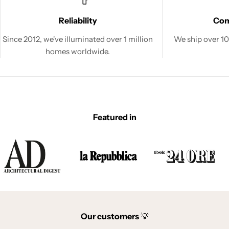
Reliability
Co
Since 2012, we've illuminated over 1 million
We ship over 100
homes worldwide.
Featured in
Our customers
💡