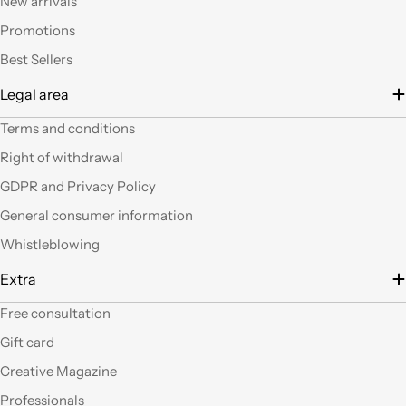
New arrivals
altro articoli mi verrà
Promotions
in mente qualche altro
lavoretto.Sarticolo per
Best Sellers
me dura ad uscire dal
Legal area
negozio a mani
vuote.Bravi contenute
Terms and conditions
così. Ciao
Right of withdrawal
Ho acquistato alcuni
GDPR and Privacy Policy
prodotti (rosoni, fili di
General consumer information
tessuto e paralumi di
filo), prodotti davvero
Whistleblowing
belli che fanno una
gran figura, arrivati nei
Extra
tempi stabiliti e ben
confezionati. Facili da
Free consultation
"costruire" e da
Gift card
montare, ne comprerò
sicuramente altri. Ma
Creative Magazine
perchè non aprite un
Professionals
corner anche a Roma?