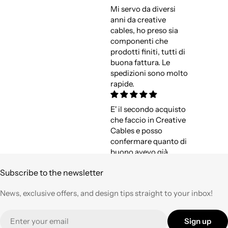
Mi servo da diversi
anni da creative
cables, ho preso sia
componenti che
prodotti finiti, tutti di
buona fattura. Le
spedizioni sono molto
rapide.
E' il secondo acquisto
che faccio in Creative
Cables e posso
confermare quanto di
buono avevo già
espresso a suo tempo.
Subscribe to the newsletter
Qualità,
professionalità e
News, exclusive offers, and design tips straight to your inbox!
velocità nell'evasione
degli ordini ad un
Email
prezzo corretto !
Sign up
Tornerò su questo