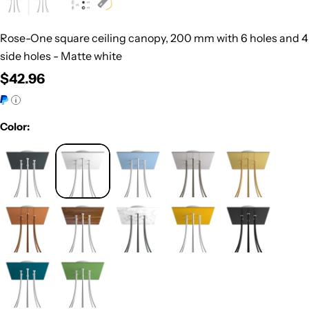
Rose-One square ceiling canopy, 200 mm with 6 holes and 4
side holes - Matte white
Regular
$42.96
price
Color: