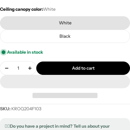
Ceiling canopy color:
White
White
Black
Available in stock
Quantity
Add to cart
Decrease quantity for Rose-One square ceiling cano
Increase quantity for Rose-One square cei
SKU:
KROQ204F103
✍🏻Do you have a project in mind? Tell us about your