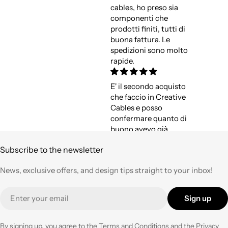
cables, ho preso sia
componenti che
prodotti finiti, tutti di
buona fattura. Le
spedizioni sono molto
rapide.
E' il secondo acquisto
che faccio in Creative
Cables e posso
confermare quanto di
buono avevo già
espresso a suo tempo.
Subscribe to the newsletter
Qualità,
professionalità e
News, exclusive offers, and design tips straight to your inbox!
velocità nell'evasione
degli ordini ad un
Email
prezzo corretto !
Sign up
Tornerò su questo
negozio ogni volta che
ne avrò necessità con
By signing up, you agree to the
Terms and Conditions
and the
Privacy