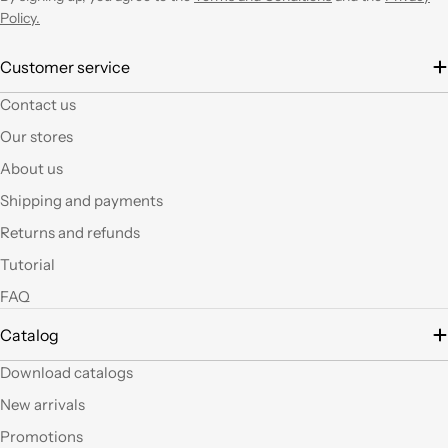
entusiasmo.
Policy.
È la seconda volta che
Customer service
acquisto e il materiale
Contact us
a mio parere ha un
ottimo rapporto
Our stores
qualità prezzo.Se si ha
About us
fantasia oggi grazie a
questi articoli e le luci
Shipping and payments
led si possono fare
Returns and refunds
tante belle cose, tutte
uniche nel suo genere.
Tutorial
La merce El sempre
FAQ
arrivata in breve
tempo e ben protetta.
Catalog
..Mi piacerebbe
visitare il nuovo
Download catalogs
negozio di Milano.
Sicuramente vedendo
New arrivals
altro articoli mi verrà
Promotions
in mente qualche altro