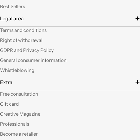
lavoretto.Sarticolo per
Best Sellers
me dura ad uscire dal
Legal area
negozio a mani
vuote.Bravi contenute
Terms and conditions
così. Ciao
Right of withdrawal
Ho acquistato alcuni
GDPR and Privacy Policy
prodotti (rosoni, fili di
General consumer information
tessuto e paralumi di
filo), prodotti davvero
Whistleblowing
belli che fanno una
gran figura, arrivati nei
Extra
tempi stabiliti e ben
confezionati. Facili da
Free consultation
"costruire" e da
Gift card
montare, ne comprerò
sicuramente altri. Ma
Creative Magazine
perchè non aprite un
Professionals
corner anche a Roma?
Become a retailer