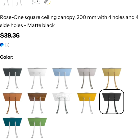
Rose-One square ceiling canopy, 200 mm with 4 holes and 4
side holes - Matte black
Regular
$39.36
price
Color: