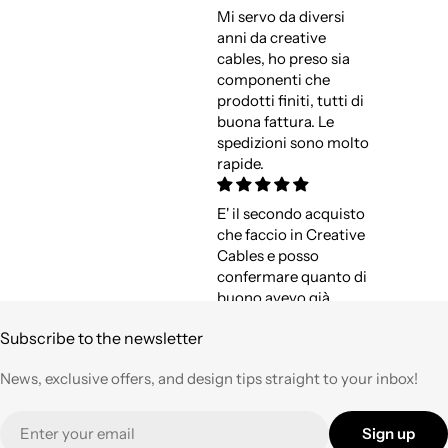
Mi servo da diversi
anni da creative
cables, ho preso sia
componenti che
prodotti finiti, tutti di
buona fattura. Le
spedizioni sono molto
rapide.
E' il secondo acquisto
che faccio in Creative
Cables e posso
confermare quanto di
buono avevo già
espresso a suo tempo.
Subscribe to the newsletter
Qualità,
professionalità e
News, exclusive offers, and design tips straight to your inbox!
velocità nell'evasione
degli ordini ad un
Email
prezzo corretto !
Sign up
Tornerò su questo