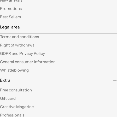
New arrivals
altro articoli mi verrà
Promotions
in mente qualche altro
lavoretto.Sarticolo per
Best Sellers
me dura ad uscire dal
Legal area
negozio a mani
vuote.Bravi contenute
Terms and conditions
così. Ciao
Right of withdrawal
Ho acquistato alcuni
GDPR and Privacy Policy
prodotti (rosoni, fili di
General consumer information
tessuto e paralumi di
filo), prodotti davvero
Whistleblowing
belli che fanno una
gran figura, arrivati nei
Extra
tempi stabiliti e ben
confezionati. Facili da
Free consultation
"costruire" e da
Gift card
montare, ne comprerò
sicuramente altri. Ma
Creative Magazine
perchè non aprite un
Professionals
corner anche a Roma?