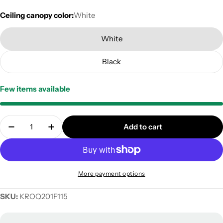
Ceiling canopy color:
White
White
Black
Few items available
Quantity
Add to cart
Decrease quantity for Rose-One square ceiling can
Increase quantity for Rose-One square ce
More payment options
SKU:
KROQ201F115