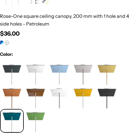
Rose-One square ceiling canopy, 200 mm with 1 hole and 4
side holes - Petroleum
Regular
$36.00
price
Color: