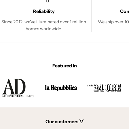
Reliability
Co
Since 2012, we've illuminated over 1 million
We ship over 100
homes worldwide.
Featured in
Our customers
💡