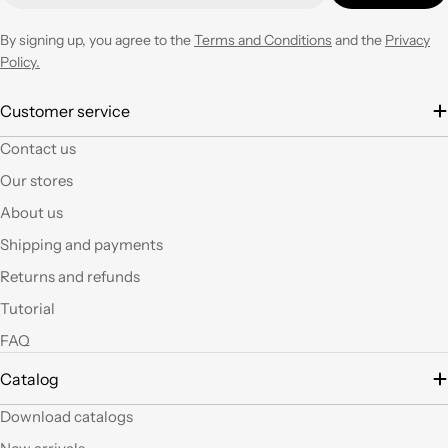
negozio ogni volta che
ne avrò necessità con
By signing up, you agree to the
Terms and Conditions
and the
Privacy
entusiasmo.
Policy.
È la seconda volta che
Customer service
acquisto e il materiale
Contact us
a mio parere ha un
ottimo rapporto
Our stores
qualità prezzo.Se si ha
About us
fantasia oggi grazie a
questi articoli e le luci
Shipping and payments
led si possono fare
Returns and refunds
tante belle cose, tutte
uniche nel suo genere.
Tutorial
La merce El sempre
FAQ
arrivata in breve
tempo e ben protetta.
Catalog
..Mi piacerebbe
visitare il nuovo
Download catalogs
negozio di Milano.
Sicuramente vedendo