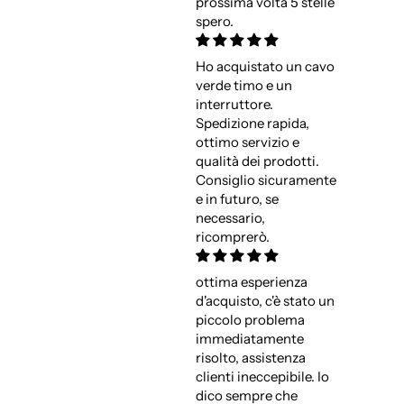
prossima volta 5 stelle
spero.
Ho acquistato un cavo
verde timo e un
interruttore.
Spedizione rapida,
ottimo servizio e
qualità dei prodotti.
Consiglio sicuramente
e in futuro, se
necessario,
ricomprerò.
ottima esperienza
d'acquisto, c'è stato un
piccolo problema
immediatamente
risolto, assistenza
clienti ineccepibile. Io
dico sempre che