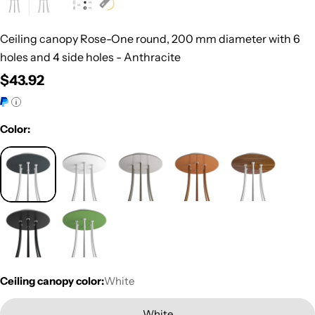
Ceiling canopy Rose-One round, 200 mm diameter with 6
holes and 4 side holes - Anthracite
Regular
$43.92
price
Color:
Ceiling canopy color:
White
White