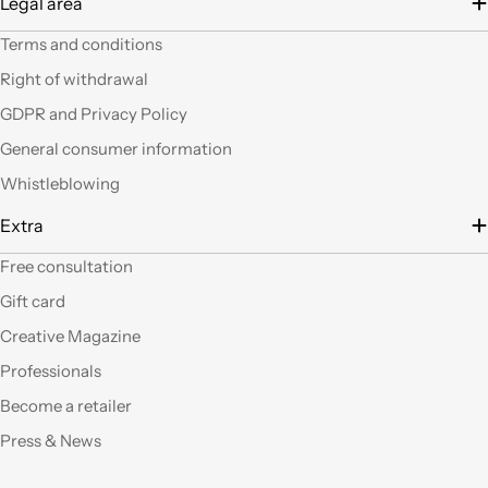
Legal area
negozio a mani
vuote.Bravi contenute
Terms and conditions
così. Ciao
Right of withdrawal
Ho acquistato alcuni
GDPR and Privacy Policy
prodotti (rosoni, fili di
General consumer information
tessuto e paralumi di
filo), prodotti davvero
Whistleblowing
belli che fanno una
gran figura, arrivati nei
Extra
tempi stabiliti e ben
confezionati. Facili da
Free consultation
"costruire" e da
Gift card
montare, ne comprerò
sicuramente altri. Ma
Creative Magazine
perchè non aprite un
Professionals
corner anche a Roma?
Become a retailer
Qualità eccellente,ho
Press & News
provato molti dei
vostri prodotti e sono