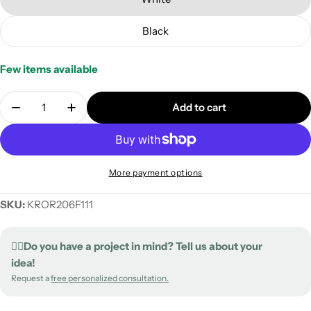
Black
Few items available
Quantity
Add to cart
Decrease quantity for Ceiling canopy Rose-One rou
Increase quantity for Ceiling canopy Ros
More payment options
SKU:
KROR206F111
✍🏻Do you have a project in mind? Tell us about your
idea!
Request a
free personalized consultation.