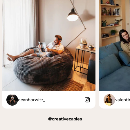
deanhorwitz_
valenti
@creativecables