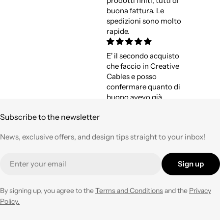
prodotti finiti, tutti di
buona fattura. Le
spedizioni sono molto
rapide.
E' il secondo acquisto
che faccio in Creative
Cables e posso
confermare quanto di
buono avevo già
espresso a suo tempo.
Subscribe to the newsletter
Qualità,
professionalità e
News, exclusive offers, and design tips straight to your inbox!
velocità nell'evasione
degli ordini ad un
Email
prezzo corretto !
Sign up
Tornerò su questo
negozio ogni volta che
ne avrò necessità con
By signing up, you agree to the
Terms and Conditions
and the
Privacy
entusiasmo.
Policy.