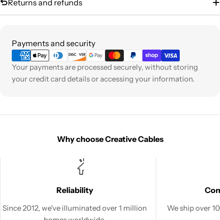
Returns and refunds
Payment
Payments and security
methods
Your payments are processed securely, without storing
your credit card details or accessing your information.
Why choose Creative Cables
Reliability
Co
Since 2012, we've illuminated over 1 million
We ship over 100
homes worldwide.