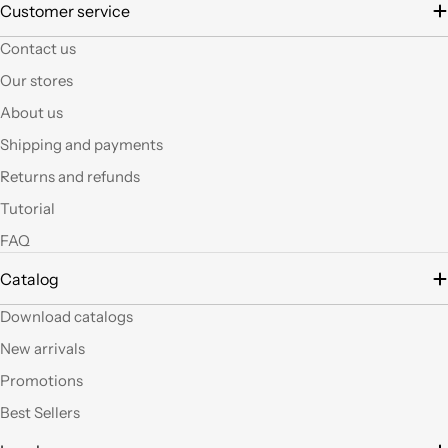
È la seconda volta che
Customer service
acquisto e il materiale
Contact us
a mio parere ha un
ottimo rapporto
Our stores
qualità prezzo.Se si ha
About us
fantasia oggi grazie a
questi articoli e le luci
Shipping and payments
led si possono fare
Returns and refunds
tante belle cose, tutte
uniche nel suo genere.
Tutorial
La merce El sempre
FAQ
arrivata in breve
tempo e ben protetta.
Catalog
..Mi piacerebbe
visitare il nuovo
Download catalogs
negozio di Milano.
Sicuramente vedendo
New arrivals
altro articoli mi verrà
Promotions
in mente qualche altro
lavoretto.Sarticolo per
Best Sellers
me dura ad uscire dal