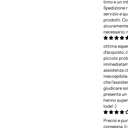
timo e un in
Spedizione r
servizio e qu
prodotti. Co
sicuramente 
necessario, 
ottima espe
d'acquisto, c
piccolo pro
immediatame
assistenza cl
ineccepibile
che l'assiste
giudicare so
presenta un 
hanno super
lode! :)
Precisi e pun
consegna, il