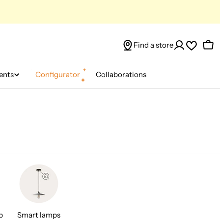
Find a store
Car
ents
Configurator
Collaborations
p
Smart lamps