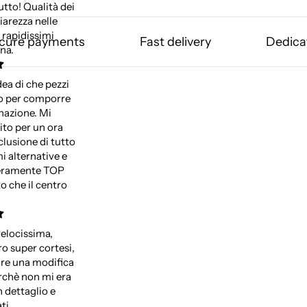
utto! Qualità dei
iarezza nelle
 rapidissimi
cure payments
Fast delivery
Dedica
na.
ea di che pezzi
ro per comporre
inazione. Mi
ito per un ora
clusione di tutto
 alternative e
Veramente TOP
to che il centro
elocissima,
ro super cortesi,
are una modifica
erchè non mi era
n dettaglio e
ti