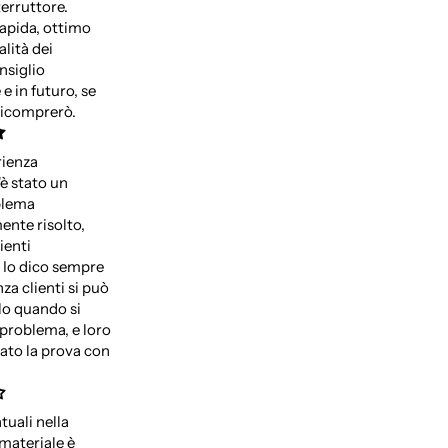
terruttore.
apida, ottimo
alità dei
nsiglio
e in futuro, se
ricomprerò.
rienza
'è stato un
blema
nte risolto,
ienti
. Io dico sempre
nza clienti si può
lo quando si
problema, e loro
ato la prova con
tuali nella
 materiale è