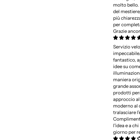
molto bello.
del mestiere
più chiarez
per completa
Grazie ancor
Servizio vel
impeccabile.
fantastico, 
idee su come
illuminazion
maniera origi
grande asso
prodotti per
approccio al
moderno al 
tralasciare l
Complimenti
l'idea e a ch
giorno per re