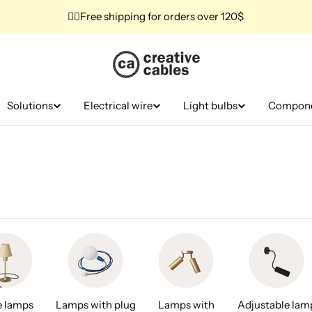
✌🏼Free shipping for orders over 120$
Solutions
Electrical wire
Light bulbs
Compon
e lamps
Lamps with plug
Lamps with
Adjustable lam