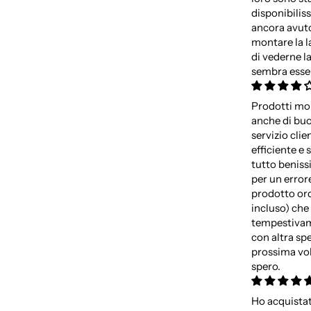
disponibilis
ancora avut
montare la 
di vederne l
sembra esse
Prodotti mol
anche di buon
servizio clie
efficiente e
tutto beniss
per un errore
prodotto or
incluso) che
tempestivam
con altra sp
prossima vol
spero.
Ho acquista