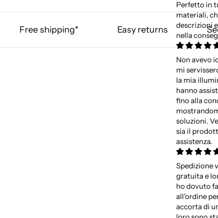
Perfetto in t
materiali, ch
descrizioni e
Free shipping*
Easy returns
Se
nella conseg
Non avevo id
mi servisse
la mia illum
hanno assist
fino alla con
mostrandomi
soluzioni. 
sia il prodot
assistenza.
Spedizione v
gratuita e lo
ho dovuto f
all'ordine p
accorta di u
loro sono sta