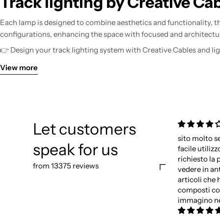
Track lighting by Creative Ca
Each lamp is designed to combine aesthetics and functionality, th
configurations, enhancing the space with focused and architectur
👉 Design your track lighting system with Creative Cables and lig
View more
Let customers
sito molto s
speak for us
facile utilizz
richiesto la 
from 13375 reviews
vedere in an
articoli che 
composti cos
immagino ne