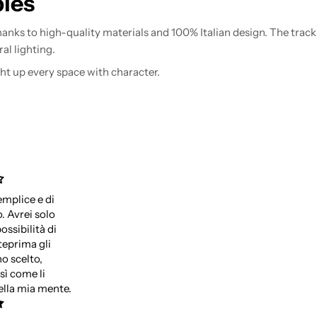
bles
anks to high-quality materials and 100% Italian design. The track
al lighting.
ht up every space with character.
emplice e di
o. Avrei solo
possibilità di
teprima gli
ho scelto,
ì come li
lla mia mente.