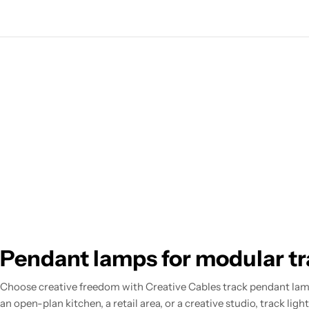
t
i
o
n
:
Pendant lamps for modular tra
Choose creative freedom with Creative Cables track pendant lamp
an open-plan kitchen, a retail area, or a creative studio, track light