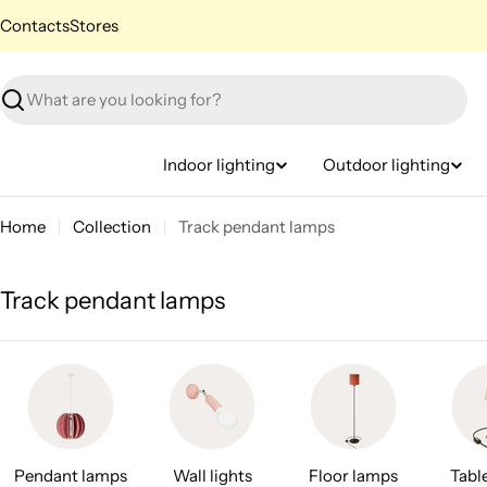
Skip
Contacts
Stores
to
content
Search
Indoor lighting
Outdoor lighting
Home
Collection
Track pendant lamps
C
Track pendant lamps
o
l
l
e
c
Pendant lamps
Wall lights
Floor lamps
Tabl