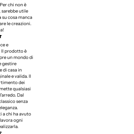
 Per chi non è
, sarebbe utile
za su cosa manca
re le creazioni.
a!
oce e
 Il prodotto è
apre un mondo di
 gestire
e di casa in
nale e valida. Il
rtimento dei
mette qualsiasi
l'arredo. Dal
classico senza
'eleganza.
 a chi ha avuto
i lavora ogni
alizzarla.