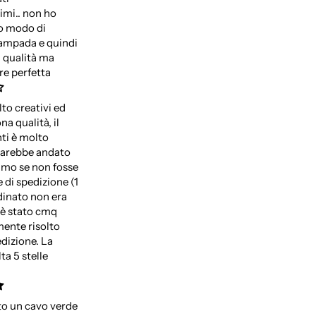
simi.. non ho
o modo di
lampada e quindi
a qualità ma
re perfetta
to creativi ed
a qualità, il
nti è molto
 sarebbe andato
imo se non fosse
 di spedizione (1
dinato non era
 è stato cmq
ente risolto
edizione. La
ta 5 stelle
to un cavo verde