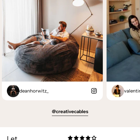
deanhorwitz_
valenti
@creativecables
Let