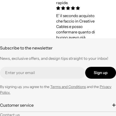
rapide.
E' il secondo acquisto
che faccio in Creative
Cables e posso
confermare quanto di
buono avevo già
espresso a suo tempo.
Subscribe to the newsletter
Qualità,
professionalità e
News, exclusive offers, and design tips straight to your inbox!
velocità nell'evasione
degli ordini ad un
Email
prezzo corretto !
Sign up
Tornerò su questo
negozio ogni volta che
ne avrò necessità con
By signing up, you agree to the
Terms and Conditions
and the
Privacy
entusiasmo.
Policy.
È la seconda volta che
Customer service
acquisto e il materiale
Contact us
a mio parere ha un