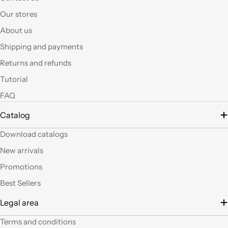
ottimo rapporto
Our stores
qualità prezzo.Se si ha
About us
fantasia oggi grazie a
questi articoli e le luci
Shipping and payments
led si possono fare
Returns and refunds
tante belle cose, tutte
uniche nel suo genere.
Tutorial
La merce El sempre
arrivata in breve
FAQ
tempo e ben protetta.
Catalog
..Mi piacerebbe
visitare il nuovo
Download catalogs
negozio di Milano.
Sicuramente vedendo
New arrivals
altro articoli mi verrà
Promotions
in mente qualche altro
lavoretto.Sarticolo per
Best Sellers
me dura ad uscire dal
Legal area
negozio a mani
vuote.Bravi contenute
Terms and conditions
così. Ciao