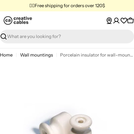
Skip
✌🏼Free shipping for orders over 120$
to
content
C
Search
Home
Wall mountings
Porcelain insulator for wall-mounted installation 18 mm - White
Skip
to
product
information
Open media 0 in modal