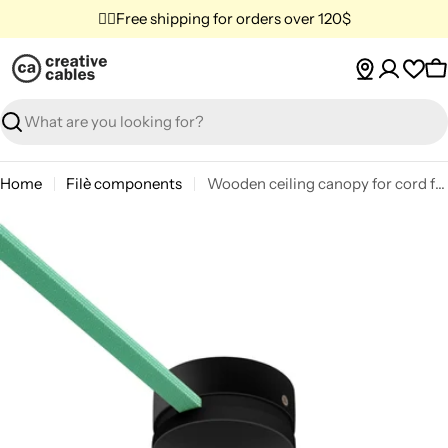
Skip
✌🏼Free shipping for orders over 120$
to
content
C
Search
Home
Filè components
Wooden ceiling canopy for cord for string lights and Filé system. Made in Italy - Black
Skip
to
product
information
Open media 0 in modal