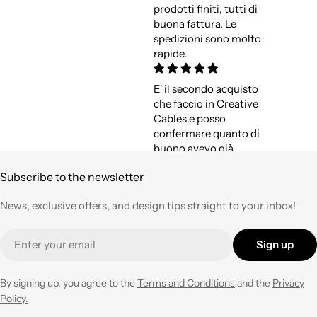
prodotti finiti, tutti di
buona fattura. Le
spedizioni sono molto
rapide.
E' il secondo acquisto
che faccio in Creative
Cables e posso
confermare quanto di
buono avevo già
espresso a suo tempo.
Subscribe to the newsletter
Qualità,
professionalità e
News, exclusive offers, and design tips straight to your inbox!
velocità nell'evasione
degli ordini ad un
Email
prezzo corretto !
Sign up
Tornerò su questo
negozio ogni volta che
ne avrò necessità con
By signing up, you agree to the
Terms and Conditions
and the
Privacy
entusiasmo.
Policy.