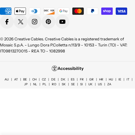
vostri prodotti e sono
pienamente
Payment
soddisfatta sia per la
methods
qualità appunto ma
Facebook
X (Twitter)
Instagram
Pinterest
YouTube
non da meno per la
bellezza !
Consigliatissimo !
© 2026
Creative Cables
. Creative Cables is a registered trademark of
Grazie!
Mosaic S.p.A. - Lungo Dora P.Colletta n.113/9 - 10153 - Turin (TO) - VAT:
IT09813270015 - REA TO - 1082998
Azienda seria, attenti
al cliente, cordiali e
Accessibility
soprattutto precisi e
veloci. Ottimo
AU
|
AT
|
BE
|
CH
|
CZ
|
DE
|
DK
|
ES
|
FR
|
GR
|
HR
|
HU
|
IE
|
IT
|
JP
|
NL
|
PL
|
RO
|
SK
|
SE
|
SI
|
UK
|
US
|
ZA
prodotti.👍👍👍