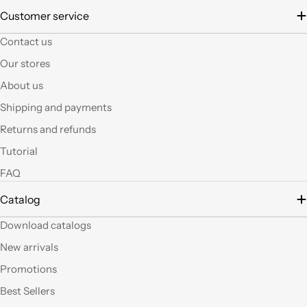
È la seconda volta che
Customer service
acquisto e il materiale
Contact us
a mio parere ha un
ottimo rapporto
Our stores
qualità prezzo.Se si ha
About us
fantasia oggi grazie a
questi articoli e le luci
Shipping and payments
led si possono fare
Returns and refunds
tante belle cose, tutte
uniche nel suo genere.
Tutorial
La merce El sempre
FAQ
arrivata in breve
tempo e ben protetta.
Catalog
..Mi piacerebbe
visitare il nuovo
Download catalogs
negozio di Milano.
Sicuramente vedendo
New arrivals
altro articoli mi verrà
Promotions
in mente qualche altro
lavoretto.Sarticolo per
Best Sellers
me dura ad uscire dal