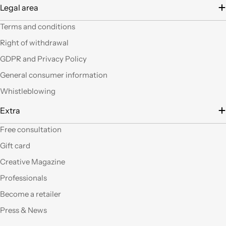
Legal area
negozio a mani
vuote.Bravi contenute
Terms and conditions
così. Ciao
Right of withdrawal
Ho acquistato alcuni
GDPR and Privacy Policy
prodotti (rosoni, fili di
General consumer information
tessuto e paralumi di
filo), prodotti davvero
Whistleblowing
belli che fanno una
gran figura, arrivati nei
Extra
tempi stabiliti e ben
confezionati. Facili da
Free consultation
"costruire" e da
Gift card
montare, ne comprerò
sicuramente altri. Ma
Creative Magazine
perchè non aprite un
Professionals
corner anche a Roma?
Become a retailer
Qualità eccellente,ho
Press & News
provato molti dei